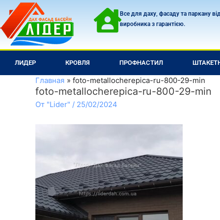
Перейти
Все для даху, фасаду та паркану ві
к
виробника з гарантією.
содержимому
ЛИДЕР
КРОВЛЯ
ПРОФНАСТИЛ
ШТАКЕТ
Главная
foto-metallocherepica-ru-800-29-min
foto-metallocherepica-ru-800-29-min
От
"Lider"
/
25/02/2024