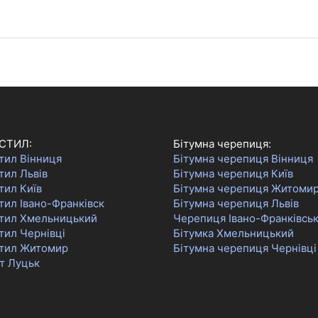
СТИЛ:
Бітумна черепиця:
тил Вінниця
Бітумна черепиця Вінниця
тил Львів
Бітумна черепиця Київ
тил Київ
Бітумна черепиця Житоми
ил Івано-Франківск
Бітумна черепиця Львів
тил Хмельницький
Черепиця Івано-Франківсь
тил Чернівці
Бітумка Хмельницький
тил Житомир
Бітумна черепиця Чернівці
т Луцьк