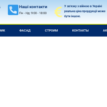
Наші контакти
У зв'язку з війною в Україні
д
реальна ціна прордукції може
Пн - Нд: 9:00 - 18:00
бути іншою.
НИК
ФАСАД
СТРОИМ
КОНТАКТЫ
А