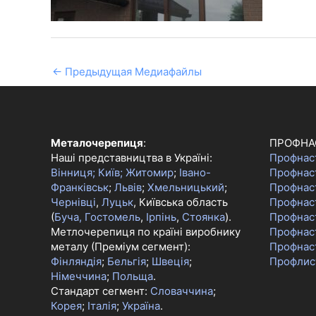
←
Предыдущая Медиафайлы
Металочерепиця
:
ПРОФНА
Наші представництва в Україні:
Профнас
Вінниця;
Київ;
Житомир
;
Івано-
Профнас
Франківськ
;
Львів
;
Хмельницький
;
Профнас
Чернівці
,
Луцьк
, Київська область
Профнаст
(
Буча, Гостомель
,
Ірпінь
,
Стоянка
).
Профнас
Метлочерепиця по країні виробнику
Профнас
металу (Преміум сегмент):
Профнас
Фінляндія
;
Бельгія
;
Швеція
;
Профлис
Німеччина
;
Польща
.
Стандарт сегмент:
Словаччина
;
Корея
;
Італія
;
Україна
.