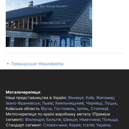
←
Предыдущая Медиафайлы
Металочерепиця
:
Наші представництва в Україні:
Вінниця;
Київ;
Житомир
;
Івано-Франківськ
;
Львів
;
Хмельницький
;
Чернівці
,
Луцьк
,
Київська область (
Буча, Гостомель
,
Ірпінь
,
Стоянка
).
Метлочерепиця по країні виробнику металу (Преміум
сегмент):
Фінляндія
;
Бельгія
;
Швеція
;
Німеччина
;
Польща
.
Стандарт сегмент:
Словаччина
;
Корея
;
Італія
;
Україна
.