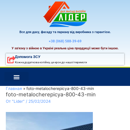
Перейти
к
содержимому
Все для даху, фасаду та паркану від виробника з гарантією.
+38 (068) 588-39-69
У зв'язку з війною в Україні реальна ціна прордукції може бути іншою.
Допомога ЗСУ
Кожна додаткова копійка, це крок до нашої перемоги
Главная
foto-metalocherepicya-800-43-min
foto-metalocherepicya-800-43-min
От
"Lider"
/
25/02/2024