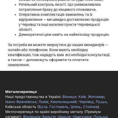
Ретельний контроль якості. Що унеможливлює
потрапляння браку до кінцевого споживача.
Оперативна комплектація замовлень та їх
відправлення — ми швидко доставляємо продукцію
у Чернівці та інші населені пункти Чернівецької
області.
Демократичні ціни навіть на найякіснішу продукцію.
За потреби ви можете звернутися до наших менеджерів —
онлайн або телефоном. Вони мають необхідну
кваліфікацію, тож нададуть вам всі необхідні консультації,
а також — допоможуть оформити та оплатити
замовлення.
Металочерепиця
:
Наші представництва в Україні:
Вінниця;
Київ;
Житомир
;
Івано-Франківськ
;
Львів
;
Хмельницький
;
Чернівці
,
Луцьк
,
Київська область (
Буча, Гостомель
,
Ірпінь
,
Стоянка
).
Метлочерепиця по країні виробнику металу (Преміум
сегмент):
Фінляндія
;
Бельгія
;
Швеція
;
Німеччина
;
Польща
.