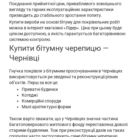
Поєднання прийнятної ціни, привабливого зовнішнього
вигляду та гарних експлуатаційних характеристики
призводить до стабільного зростання попиту.
Купити вироби на основі бітуму для покрівельних робіт
можна в інтернет-магазині «Лідер». Ціна при цьому буде
цілком доступною, а якість гарантується багаторівневою
системою контролю.
Купити бітумну черепицю —
Чернівці
Гнучка покрівля з бітумним просочуванням в Чернівцях
використовується ри зведенні та реконструкції різних
об’єктів. Перш за все це:
Приватні будинки
Котеджі
Комерційні споруди
Малі архітектурні форми
Також варто зважати, що у Чернівцях значна частина
багатоповерхового житлового фонду переставлена доволі
старими будівлями. Тож при реконструкції дахів на таких
спорудах часто застосовують саме бітумну черепицю.