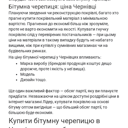
Бітумна черепиця: ціна Чернівці
Плануючи зведення чи реконструкцію покрівлі, багато хто
прагне купити покрівельний матеріал з мінімальною
вартістю. Прагнення до економії більш ніж зрозуміле,
проте не варто економити на якості. Купувати гнучку
покрівлю слід у перевірених постачальників — при цьому
ціни на матеріали в такому випадку будуть не набагато
вищими, ніж при купівлі у сумнівних магазинах чи на
будівельних ринках.
На ціну бітумної черепиці у Чернівцях впливають:
Марка виробу (брендові продукція коштує дещо
дорожче, проте і якість у неї вища).
Модель
Дизайн тощо.
Ще один важливий фактор — обсяг партії, яку ви плануєте
придбати. Незважаючи на цілком доступні роздрібні ціни в
інтернет-магазині Лідер, купувати покрівлю на основі
бітуму оптом вигідніше — що більший обсяг партії, то
більшою буде економія.
Купити бітумну черепицю в