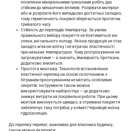
посилення мінеральними гранулами робіть дах
стійким до механічних впливів. Розірвати матеріал
або ж розрізати його випадково достатньо складно,
тому герметичність покрівлі зберігається протягом
тривалого часу.
Стійкість до перепадів температур. За умови
правильного вибору покриття не боятиметься ані
спеки, ані сильного холоду. Якісна продукція не стає
занадто м’якою влітку і не втрачає еластичності
при низьких температурах. Тому розтріскування не
загрожуватиме — а значить, ймовірність протікань
додатково знизиться.
Простота монтажу. Технологія встановлення
еластичної черепиці на основі склотканини з
бітумним просочуванням не містить особливих
секретів. Інструменти також можна
використовувати найпростіші — це додатково
знижує витрати на покрівельні роботи. При цьому
монтаж виконується швидко, а отримане покриття
забезпечує таку потрібну у кліматі Чернівців якісну
гідроізоляцію.
До переліку переваг, важливих для власника будинку,
також можна включити: