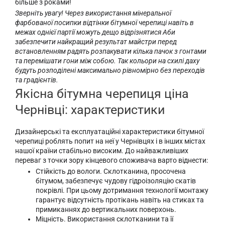
більше з роками!
Зверніть увагу! Через використання мінеральної
фарбованої посипки відтінки бітумної черепиці навіть в
межах однієї партії можуть дещо відрізнятися Аби
забезпечити найкращий результат майстри перед
встановленням радять розпакувати кілька пачок з гонтами
та перемішати гони між собою. Так кольори на схилі даху
будуть розподілені максимально рівномірно без переходів
та градієнтів.
Якісна бітумна черепиця ціна
Чернівці: характеристики
Дизайнерські та експлуатаційні характеристики бітумної
черепиці роблять попит на неї у Чернівцях і в інших містах
нашої країни стабільно високим. До найважливіших
переваг з точки зору кінцевого споживача варто віднести:
Стійкість до вологи. Склотканина, просочена
бітумом, забезпечує чудову гідроізоляцію скатів
покрівлі. При цьому дотримання технології монтажу
гарантує відсутність протікань навіть на стиках та
примиканнях до вертикальних поверхонь.
Міцність. Використання склотканини та її