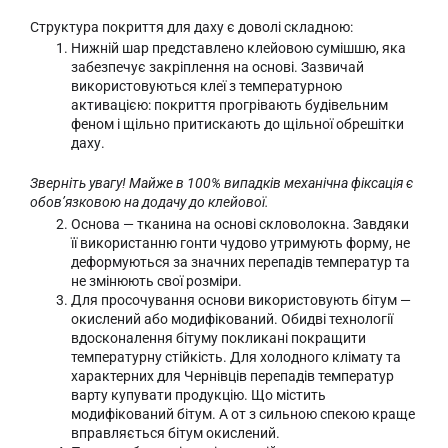
Структура покриття для даху є доволі складною:
Нижній шар представлено клейовою сумішшю, яка
забезпечує закріплення на основі. Зазвичай
використовуються клеї з температурною
активацією: покриття прогрівають будівельним
феном і щільно притискають до щільної обрешітки
даху.
Зверніть увагу! Майже в 100% випадків механічна фіксація є
обов’язковою на додачу до клейової.
Основа — тканина на основі скловолокна. Завдяки
її використанню гонти чудово утримують форму, не
деформуються за значних перепадів температур та
не змінюють свої розміри.
Для просочування основи використовують бітум —
окислений або модифікований. Обидві технології
вдосконалення бітуму покликані покращити
температурну стійкість. Для холодного клімату та
характерних для Чернівців перепадів температур
варту купувати продукцію. Що містить
модифікований бітум. А от з сильною спекою краще
вправляється бітум окислений.