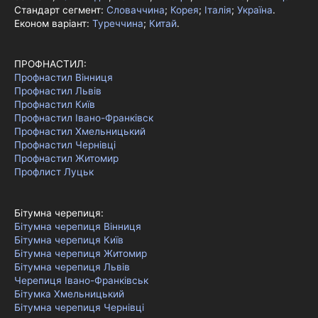
Стандарт сегмент:
Словаччина
;
Корея
;
Італія
;
Україна
.
Економ варіант:
Туреччина
;
Китай
.
ПРОФНАСТИЛ:
Профнастил Вінниця
Профнастил Львів
Профнастил Київ
Профнастил Івано-Франківск
Профнастил Хмельницький
Профнастил Чернівці
Профнастил Житомир
Профлист Луцьк
Бітумна черепиця:
Бітумна черепиця Вінниця
Бітумна черепиця Київ
Бітумна черепиця Житомир
Бітумна черепиця Львів
Черепиця Івано-Франківськ
Бітумка Хмельницький
Бітумна черепиця Чернівці