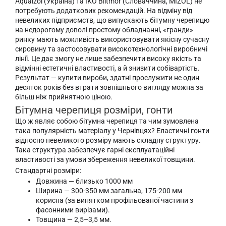
Aquaizol (Україна) та IKO Biltmor (Словаччина, MIZOL) не
потребують додаткових рекомендацій. На відміну від
невеликих підприємств, що випускають бітумну черепицю
на недорогому доволі простому обладнанні, «гранди»
ринку мають можливість використовувати якісну сучасну
сировину та застосовувати високотехнологічні виробничі
лінії. Це дає змогу не лише забезпечити високу якість та
відмінні естетичні властивості, а й знизити собівартість.
Результат — купити вироби, здатні прослужити не один
десяток років без втрати зовнішнього вигляду можна за
більш ніж прийнятною ціною.
Бітумна черепиця розміри, гонти
Що ж являє собою бітумна черепиця та чим зумовлена
така популярність матеріалу у Чернівцях? Еластичні гонти
відносно невеликого розміру мають складну структуру.
Така структура забезпечує гарні експлуатаційні
властивості за умови збереження невеликої товщини.
Стандартні розміри:
Довжина — близько 1000 мм
Ширина — 300-350 мм загальна, 175-200 мм
корисна (за винятком профільованої частини з
фасонними вирізами).
Товщина — 2,5–3,5 мм.