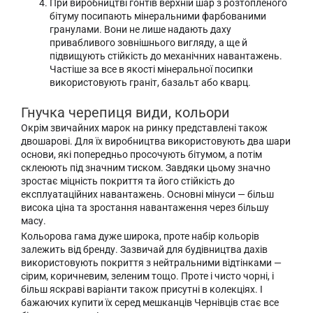
При виробництві гонтів верхній шар з розтопленого
бітуму посипають мінеральними фарбованими
гранулами. Вони не лише надають даху
привабливого зовнішнього вигляду, а ще й
підвищують стійкість до механічних навантажень.
Частіше за все в якості мінеральної посипки
використовують граніт, базальт або кварц.
Гнучка черепиця види, кольори
Окрім звичайних марок на ринку представлені також
двошарові. Для їх виробництва використовують два шари
основи, які попередньо просочують бітумом, а потім
склеюють під значним тиском. Завдяки цьому значно
зростає міцність покриття та його стійкість до
експлуатаційних навантажень. Основні мінуси — більш
висока ціна та зростання навантаження через більшу
масу.
Кольорова гама дуже широка, проте набір кольорів
залежить від бренду. Зазвичай для будівництва дахів
використовують покриття з нейтральними відтінками —
сірим, коричневим, зеленим тощо. Проте і чисто чорні, і
більш яскраві варіанти також присутні в колекціях. І
бажаючих купити їх серед мешканців Чернівців стає все