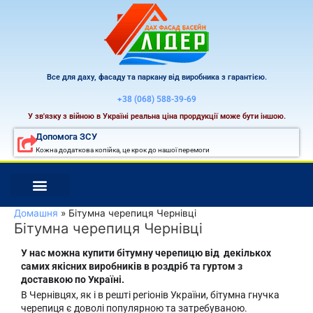
Перейти
до
вмісту
Все для даху, фасаду та паркану від виробника з гарантією.
+38 (068) 588-39-69
У зв'язку з війною в Україні реальна ціна прордукції може бути іншою.
Допомога ЗСУ
Кожна додаткова копійка, це крок до нашої перемоги
Домашня
Бітумна черепиця Чернівці
Бітумна черепиця Чернівці
У нас можна купити бітумну черепицю від декількох
самих якісних виробників в роздріб та гуртом з
доставкою по Україні.
В Чернівцях, як і в решті регіонів України, бітумна гнучка
черепиця є доволі популярною та затребуваною.