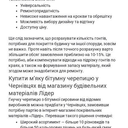
Універсальність
Ремонтопридатність
Невисоке навантаження на крокви та обрешітку
Можливість вибору дизайну та відтінку
Доступну ціну.
Ще слід зазначити, що розрахувати кількість гонтів,
потрібних для покриття будинку чи іншої споруди, зовсім
не важко. Проте навіть після точного розрахунку варто
збільшити обсяг замовлення приблизно на 10-15%. Це
потрібно, аби компенсувати відходи на підрізку гонтів по
краях, а також на формування запасу матеріалу, який
згодом може знадобитися для ремонту.
Купити м’яку бітумну черепицю у
Чернівцях від магазину будівельних
матеріалів Лідер
Гнучку черепицю з бітумної сировини від відомих
виробників можна придбати у Чернівцях, замовивши
потрібну партію в інтернет-магазині покрівельних
матеріалів «Лідер». Переваши такого рішення очевидні:
Широкий асортимент — більше 10 різновидів та
більше 50 кольорових рішень на будь-який смак.