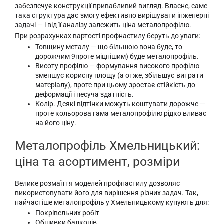
забезпечує конструкції привабливий вигляд. Власне, саме
така структура дає змогу ефективно вирішувати інженерні
задачі — і від її аналізу залежить ціна металопрофілю.
При розрахунках вартості профнастилу беруть до уваги:
Товщину металу — що більшою вона буде, то
дорожчим 9проте міцнішим) буде металопрофіль.
Висоту профілю — формування високого профілю
зменшує корисну площу (а отже, збільшує витрати
матеріалу), проте при цьому зростає стійкість до
деформації і несуча здатність.
Колір. Деякі відтінки можуть коштувати дорожче —
проте кольорова гама металопрофілю рідко вливає
на його ціну.
Металопрофіль Хмельницький:
ціна та асортимент, розміри
Велике розмаїття моделей профнастилу дозволяє
використовувати його для вирішення різних задач. Так,
найчастіше металопрофіль у Хмельницькому купують для:
Покрівельних робіт
Обшивки балконів