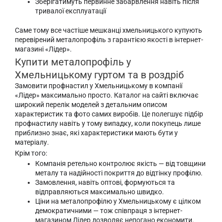
Зберігатимуть первинне забарвлення навіть після
тривалої експлуатації
Саме тому все частіше мешканці хмельницького купують
перевірений металопрофіль з гарантією якості в інтернет-
магазині «Лідер».
Купити металопрофіль у
Хмельницькому гуртом та в роздріб
Замовити профнастил у Хмельницькому в компанії
«Лідер» максимально просто. Каталог на сайті включає
широкий перелік моделей з детальним описом
характеристик та фото самих виробів. Це полегшує підбір
профнастилу навіть у тому випадку, коли покупець лише
приблизно знає, які характеристики мають бути у
матеріалу.
Крім того:
Компанія ретельно контролює якість — від товщини
металу та надійності покриття до відтінку профілю.
Замовлення, навіть оптові, формуються та
відправляються максимально швидко.
Ціни на металопрофілю у Хмельницькому є цілком
демократичними — тож співпраця з інтернет-
магазином Лідер дозволяє непогано економити.