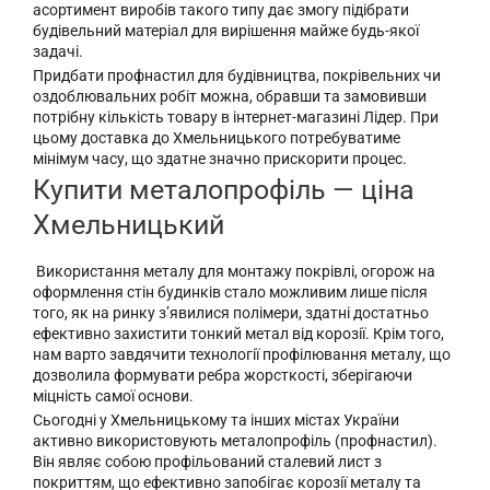
асортимент виробів такого типу дає змогу підібрати
будівельний матеріал для вирішення майже будь-якої
задачі.
Придбати профнастил для будівництва, покрівельних чи
оздоблювальних робіт можна, обравши та замовивши
потрібну кількість товару в інтернет-магазині Лідер. При
цьому доставка до Хмельницького потребуватиме
мінімум часу, що здатне значно прискорити процес.
Купити металопрофіль — ціна
Хмельницький
Використання металу для монтажу покрівлі, огорож на
оформлення стін будинків стало можливим лише після
того, як на ринку з’явилися полімери, здатні достатньо
ефективно захистити тонкий метал від корозії. Крім того,
нам варто завдячити технології профілювання металу, що
дозволила формувати ребра жорсткості, зберігаючи
міцність самої основи.
Сьогодні у Хмельницькому та інших містах України
активно використовують металопрофіль (профнастил).
Він являє собою профільований сталевий лист з
покриттям, що ефективно запобігає корозії металу та