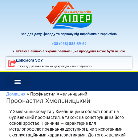
Перейти
до
вмісту
Все для даху, фасаду та паркану від виробника з гарантією.
+38 (068) 588-39-69
У зв'язку з війною в Україні реальна ціна прордукції може бути іншою.
Допомога ЗСУ
Кожна додаткова копійка, це крок до нашої перемоги
Домашня
Профнастил Хмельницький
Профнастил Хмельницький
У Хмельницькому та у Хмельницькій області попит на
будівельний профнастил, а також на конструкції на його
основі зростає. Причина — характерне для
металопрофілю поєднання доступної ціни з непоганими
експлуатаційними характеристиками. До того ж великий