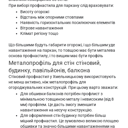
При виборі профнастила для паркану слід враховувати:
Висоту огорожі
Відстань між опорними стовпами
Наявність горизонтальних посилюючих елементів
Вітрове навантаження
Клімат регіону тощо
Що більшими будуть габарити огорожі, і що більшим уде
навантаження на паркан, то товщою має бути металева
основа профнастилу, і то вищим має бути профіль
Металопрофіль для стін стіновий,
будинку, павільйонів, балкона
Стіновий профнастил у Хмельницькому використовують
не менш активно, ніж металопрофіль для
огороджувальних конструкцій. При цьому варто зважати:
Для обшивки балконів потрібен профлист з
мінімальною товщиною металу і невисоким (від 8
мм) профілем. Це дасть змогу зменшити
навантаження на несучу конструкцію.
Для оформлення стін будинку потрібен більш
міцний профнастил. Це зумовлено великою площею
обшивки та значно більшими навантаженнями на