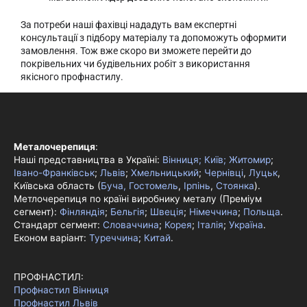
За потреби наші фахівці нададуть вам експертні
консультації з підбору матеріалу та допоможуть оформити
замовлення. Тож вже скоро ви зможете перейти до
покрівельних чи будівельних робіт з використання
якісного профнастилу.
Металочерепиця
:
Наші представництва в Україні:
Вінниця;
Київ;
Житомир
;
Івано-Франківськ
;
Львів
;
Хмельницький
;
Чернівці
,
Луцьк
,
Київська область (
Буча, Гостомель
,
Ірпінь
,
Стоянка
).
Метлочерепиця по країні виробнику металу (Преміум
сегмент):
Фінляндія
;
Бельгія
;
Швеція
;
Німеччина
;
Польща
.
Стандарт сегмент:
Словаччина
;
Корея
;
Італія
;
Україна
.
Економ варіант:
Туреччина
;
Китай
.
ПРОФНАСТИЛ:
Профнастил Вінниця
Профнастил Львів