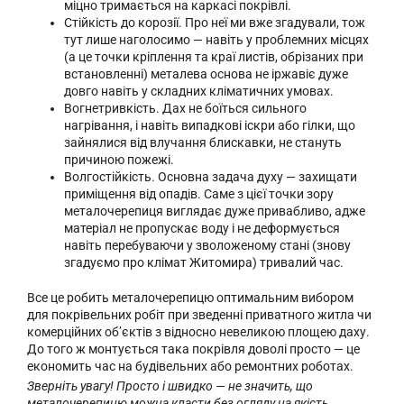
міцно тримається на каркасі покрівлі.
Стійкість до корозії. Про неї ми вже згадували, тож
тут лише наголосимо — навіть у проблемних місцях
(а це точки кріплення та краї листів, обрізаних при
встановленні) металева основа не іржавіє дуже
довго навіть у складних кліматичних умовах.
Вогнетривкість. Дах не боїться сильного
нагрівання, і навіть випадкові іскри або гілки, що
зайнялися від влучання блискавки, не стануть
причиною пожежі.
Волгостійкість. Основна задача духу — захищати
приміщення від опадів. Саме з цієї точки зору
металочерепиця виглядає дуже привабливо, адже
матеріал не пропускає воду і не деформується
навіть перебуваючи у зволоженому стані (знову
згадуємо про клімат Житомира) тривалий час.
Все це робить металочерепицю оптимальним вибором
для покрівельних робіт при зведенні приватного житла чи
комерційних об’єктів з відносно невеликою площею даху.
До того ж монтується така покрівля доволі просто — це
економить час на будівельних або ремонтних роботах.
Зверніть увагу! Просто і швидко — не значить, що
металочерепицю можна класти без огляду на якість