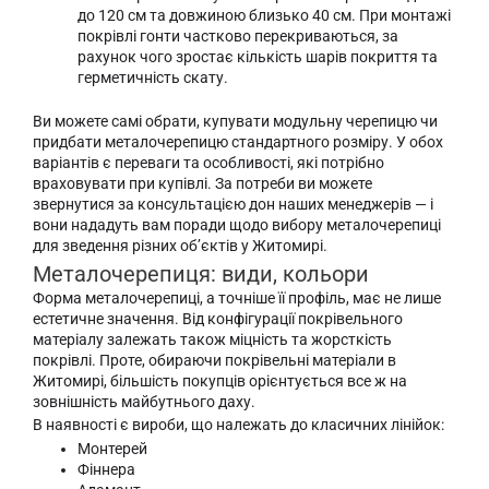
до 120 см та довжиною близько 40 см. При монтажі
покрівлі гонти частково перекриваються, за
рахунок чого зростає кількість шарів покриття та
герметичність скату.
Ви можете самі обрати, купувати модульну черепицю чи
придбати металочерепицю стандартного розміру. У обох
варіантів є переваги та особливості, які потрібно
враховувати при купівлі. За потреби ви можете
звернутися за консультацією дон наших менеджерів — і
вони нададуть вам поради щодо вибору металочерепиці
для зведення різних об’єктів у Житомирі.
Металочерепиця: види, кольори
Форма металочерепиці, а точніше її профіль, має не лише
естетичне значення. Від конфігурації покрівельного
матеріалу залежать також міцність та жорсткість
покрівлі. Проте, обираючи покрівельні матеріали в
Житомирі, більшість покупців орієнтується все ж на
зовнішність майбутнього даху.
В наявності є вироби, що належать до класичних лінійок:
Монтерей
Фіннера