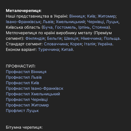
Металочерепиця
:
Наші представництва в Україні:
Вінниця;
Київ;
Житомир
;
Івано-Франківськ
;
Львів
;
Хмельницький
;
Чернівці
,
Луцьк
,
Київська область (
Буча, Гостомель
,
Ірпінь
,
Стоянка
).
Метлочерепиця по країні виробнику металу (Преміум
сегмент):
Фінляндія
;
Бельгія
;
Швеція
;
Німеччина
;
Польща
.
Стандарт сегмент:
Словаччина
;
Корея
;
Італія
;
Україна
.
Економ варіант:
Туреччина
;
Китай
.
ПРОФНАСТИЛ:
Профнастил Вінниця
Профнастил Львів
Профнастил Київ
Профнастил Івано-Франківск
Профнастил Хмельницький
Профнастил Чернівці
Профнастил Житомир
Профлист Луцьк
Бітумна черепиця: