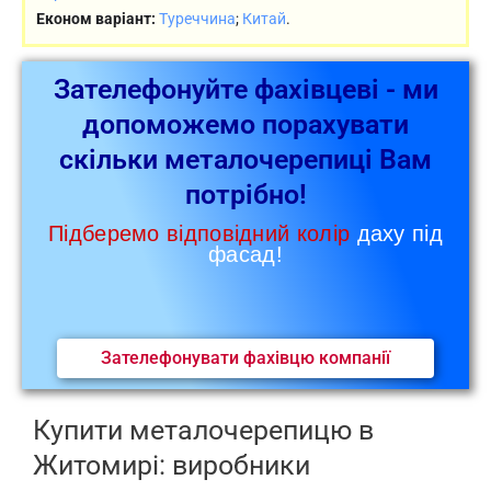
Економ варіант:
Туреччина
;
Китай
.
Зателефонуйте фахівцеві - ми
допоможемо порахувати
скільки металочерепиці Вам
потрібно!
Підберемо відповідний колір
даху під
фасад!
Зателефонувати фахівцю компанії
Купити металочерепицю в
Житомирі: виробники