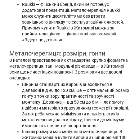
Ruukki — фінський бренд, який не потребує
додаткової презентації. Металочерепиця Ruukki
може служити десятиліттями без втрати
зовнішнього вигляду та експлуатаційних якостей.
Причому купити Ruukki в Житомирі можна за
прийнятною ціною — цінова політика компанії
«Лідер» це дозволяє.
Металочерепиця: розміри, гонти
В каталозі представлена як стандартна крупно форматна
металочерепиця, так і модульні різновиди — в Житомирі
вони ще не настільки поширені. З розмірами все доволі
очевидно:
Ширина стандартних виробів знаходиться в
діапазоні від 90 до 120 см. Це — оптимальний розмір
гонту з точки зору практичності та зручності
монтажу. Довжина — від 50 см до 6 м — лає змогу
підібрати матеріал з урахуванням геометрії покрівлі.
За потреби можна мінімізувати кількість стиків
металочерепиці на схилі даху, і звести до мінімуму
ймовірність появи точок протікання.
Інакші розміри має модульна металочерепиця. В
Житомирі можна купити вироби з шириною від 100