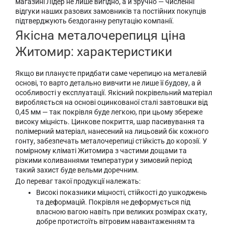
магазині Лідер не лише вигідно, а й зручно — численні
відгуки наших разових замовників та постійних покупців
підтверджують бездоганну репутацію компанії.
Якісна металочерепиця ціна
Житомир: характеристики
Якщо ви плануєте придбати саме черепицю на металевій
основі, то варто детально вивчити не лише її будову, а й
особливості у експлуатації. Якісний покрівельний матеріал
виробляється на основі оцинкованої сталі завтовшки від
0,45 мм — так покрівля буде легкою, при цьому збереже
високу міцність. Цинкове покриття, шар пасивування та
полімерний матеріал, нанесений на лицьовий бік кожного
гонту, забезпечать металочерепиці стійкість до корозії. У
помірному кліматі Житомира з частими дощами та
різкими коливаннями температури у зимовий період
такий захист буде вельми доречним.
До переваг такої продукції належать:
Високі показники міцності, стійкості до ушкоджень
та деформацій. Покрівля не деформується під
власною вагою навіть при великих розмірах скату,
добре протистоїть вітровим навантаженням та