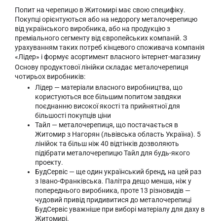
Попит на черепицю в Житомирі має свою специфіку.
Покупці орієнтуються або на недорогу металочерепицю
від українського виробника, або на продукцію з
преміального сегменту від європейських компаній. З
урахуванням таких потреб кінцевого споживача компанія
«Лідер» і формує асортимент власного інтернет-магазину
Основу продуктової лінійки складає металочерепиця
чотирьох виробників:
Лідер — матеріали власного виробництва, що
користуються все більшим попитом завдяки
поєднанню високої якості та прийнятної для
більшості покупців ціни
Тайл — металочерепиця, що постачається в
Житомир з Нагорян (львівська область Україна). 5
лінійок та більш ніж 40 відтінків дозволяють
підібрати металочерепицю Тайл для будь-якого
проекту.
БудСервіс — ще один український бренд, на цей раз
з Івано-Франківська. Палітра дещо менша, ніж у
попереднього виробника, проте 13 різновидів —
чудовий привід придивитися до металочерепиці
БудСервіс уважніше при виборі матеріалу для даху в
Житомирі.