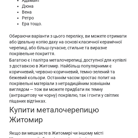
Адамант
Дюна
Вена
Ретро
Ера тощо.
Обираючи варіанти з цього переліку, ви можете отримати
або ідеальну копію даху на основі класичної керамічної
черепиці, або більш сучасне, стильне та виразне
покрівельне покриття.
Багатою є і палітра металочерепиці, доступної для купівлі
з доставкою в Житомир. Найбільш популярними є
коричневий, червоно-коричневий, темно-зелений та
бежевий кольори. Останнім часом зростає попит на
покрівельні матеріали з нетрадиційним зовнішнім
виглядом — тож ви можете придбати як темну
(антрацитову чи чорну) покрівлю, так і гонти у світлих
піщаних відтінках.
Купити металочерепицю
Житомир
Якщо ви мешкаєте в Житомирі чи іншому місті