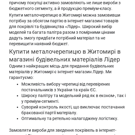
причому покупці активно замовляють не лише вироби з
бюджетного сегменту, а й продукцію преміум-класу.
Купити металочерепицю в Житомирі можна замовивши
потрібну за обсягом партію в інтернет-магазині товарів
для покрівлі та будівництва «Лідер». Широкий вибір
моделей та багата палітра разом з помірними цінами
дадуть змогу придбати потрібний матеріал та не
перевищити наявний бюджет.
Купити металочерепицю в Житомирі в
магазині будівельних матеріалів Лідер
Одним з найкращих місць для придання будівельних
матеріалів у Житомирі є інтернет-магазин Лідер. Ми
гарантуємо:
Можливість вибору черепиці від перевірених
постачальників з України та країн ЄС.
Широку палітру та модельний ряд як в економ-, так і
у преміум-сегменті.
Суворий контроль якості, що виключає постачання
бракованої партії матеріалу.
Оптимальну та ретельно налагоджену логістику.
Замовляти вироби для зведення покрівель в інтернет-