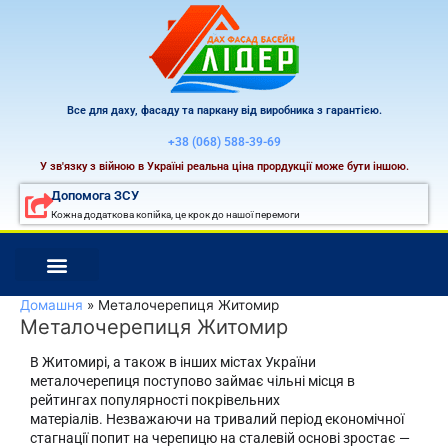
Перейти
до
вмісту
Все для даху, фасаду та паркану від виробника з гарантією.
+38 (068) 588-39-69
У зв'язку з війною в Україні реальна ціна прордукції може бути іншою.
Допомога ЗСУ
Кожна додаткова копійка, це крок до нашої перемоги
Домашня
Металочерепиця Житомир
Металочерепиця Житомир
В Житомирі, а також в інших містах України
металочерепиця поступово займає чільні місця в
рейтингах популярності покрівельних
матеріалів. Незважаючи на тривалий період економічної
стагнації попит на черепицю на сталевій основі зростає —