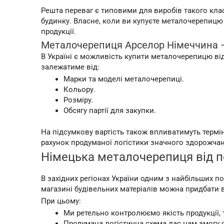
Решта переваг є типовими для виробів такого класу
будинку. Власне, коли ви купуєте металочерепицю з
продукції.
Металочерепиця Арселор Німеччина — в
В Україні є можливість купити металочерепицю від
залежатиме від:
Марки та моделі металочерепиці.
Кольору.
Розміру.
Обсягу партії для закупки.
На підсумкову вартість також впливатимуть термін
рахунок продуманої логістики значного здорожчан
Німецька металочерепиця від по
В західних регіонах України одним з найбільших п
магазині будівельних матеріалів можна придбати в
При цьому:
Ми ретельно контролюємо якість продукції,
Продумана логістична схема дає нам змогу о