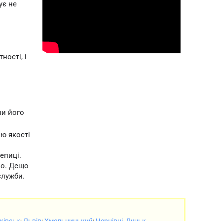
ує не
ності, і
ни його
ю якості
епиці.
но. Дещо
служби.
ківськ
;
Львів
;
Хмельницький
;
Чернівці
,
Луцьк
,