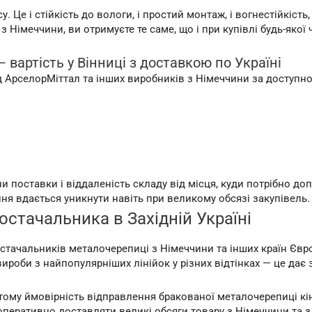
. Це і стійкість до вологи, і простий монтаж, і вогнестійкіст
 Німеччини, ви отримуєте те саме, що і при купівлі будь-якої
артість у Вінниці з доставкою по Україні
 АрселорМіттал та інших виробників з Німеччини за доступною
и поставки і віддаленість складу від місця, куди потрібно д
ня вдається уникнути навіть при великому обсязі закупівель.
стачальника в Західній Україні
остачальників металочерепиці з Німеччини та інших країн Євро
ироби з найпопулярніших лінійок у різних відтінках — це дає 
 тому ймовірність відправлення бракованої металочерепиці к
перативно доставляти великі обсяги товару з Німеччини та з 