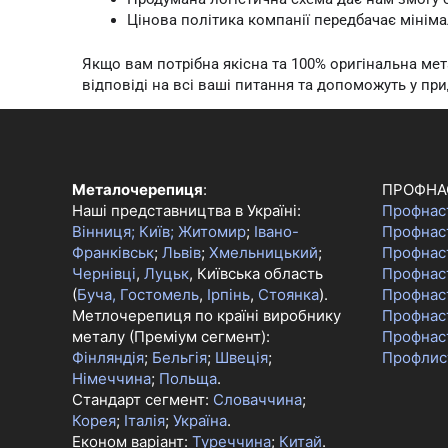
Цінова політика компанії передбачає мініма
Якщо вам потрібна якісна та 100% оригінальна м
відповіді на всі ваші питання та допоможуть у прид
Металочерепиця
:
ПРОФНА
Наші представництва в Україні:
Профнас
Вінниця;
Київ;
Житомир
;
Івано-
Профнас
Франківськ
;
Львів
;
Хмельницький
;
Профнас
Чернівці
,
Луцьк
, Київська область
Профнаст
(
Буча, Гостомель
,
Ірпінь
,
Стоянка
).
Профнас
Метлочерепиця по країні виробнику
Профнас
металу (Преміум сегмент):
Профнас
Фінляндія
;
Бельгія
;
Швеція
;
Профлис
Німеччина
;
Польща
.
Стандарт сегмент:
Словаччина
;
Корея
;
Італія
;
Україна
.
Економ варіант:
Туреччина
;
Китай
.