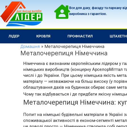
Перейти
Все для даху, фасаду та паркану ві
до
виробника з гарантією.
вмісту
ЛІДЕР
КРОВЛЯ
ПРОФНАСТИЛ
ШТАХЕТН
Домашня
Металочерепиця Німеччина
Металочерепиця Німеччина
Німеччина є визнаним європейським лідером у галу
німецьких виробництв (концерну АрселорМіттал та 
числі і до України. При цьому німецька якість м
матеріалу — незважаючи на більш високу (у порівня
облаштування дахів на будинках обирає саме мет
Чому так відбувається і де придбати якісну німе
Металочерепиця Німеччина: куп
Попит на німецькі будівельні матеріали в Україні 
споживацької активності в економ-сегменті мета
це доволі просто — Німеччина створила собі репут