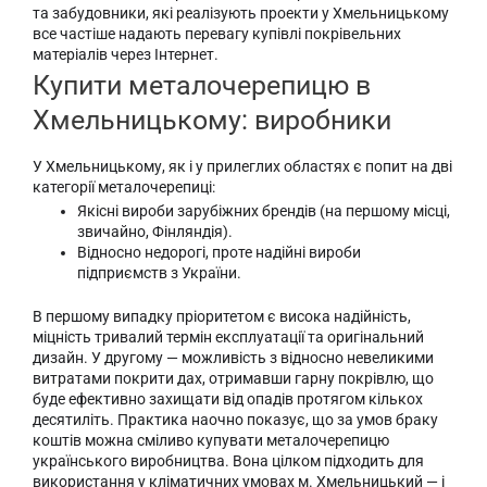
та забудовники, які реалізують проекти у Хмельницькому
все частіше надають перевагу купівлі покрівельних
матеріалів через Інтернет.
Купити металочерепицю в
Хмельницькому: виробники
У Хмельницькому, як і у прилеглих областях є попит на дві
категорії металочерепиці:
Якісні вироби зарубіжних брендів (на першому місці,
звичайно, Фінляндія).
Відносно недорогі, проте надійні вироби
підприємств з України.
В першому випадку пріоритетом є висока надійність,
міцність тривалий термін експлуатації та оригінальний
дизайн. У другому — можливість з відносно невеликими
витратами покрити дах, отримавши гарну покрівлю, що
буде ефективно захищати від опадів протягом кількох
десятиліть. Практика наочно показує, що за умов браку
коштів можна сміливо купувати металочерепицю
українського виробництва. Вона цілком підходить для
використання у кліматичних умовах м. Хмельницький — і