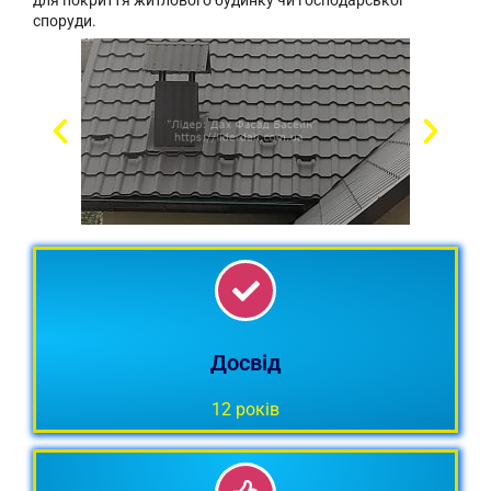
для покриття житлового будинку чи господарської
споруди.
Продаємо металочерепицю
протягом 12 років. Ми знаємо, що
Досвід
порекомендувати.
12 років