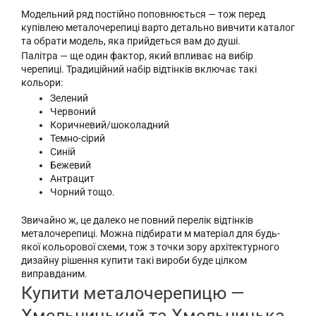
Модельний ряд постійно поповнюється — тож перед
купівлею металочерепиці варто детально вивчити каталог
та обрати модель, яка прийдеться вам до душі.
Палітра — ще один фактор, який впливає на вибір
черепиці. Традиційний набір відтінків включає такі
кольори:
Зелений
Червоний
Коричневий/шоколадний
Темно-сірий
Синій
Бежевий
Антрацит
Чорний тощо.
Звичайно ж, це далеко не повний перелік відтінків
металочерепиці. Можна підбирати м матеріал для будь-
якої кольорової схеми, тож з точки зору архітектурного
дизайну рішення купити такі вироби буде цілком
виправданим.
Купити металочерепицю —
Хмельницький та Хмельницька