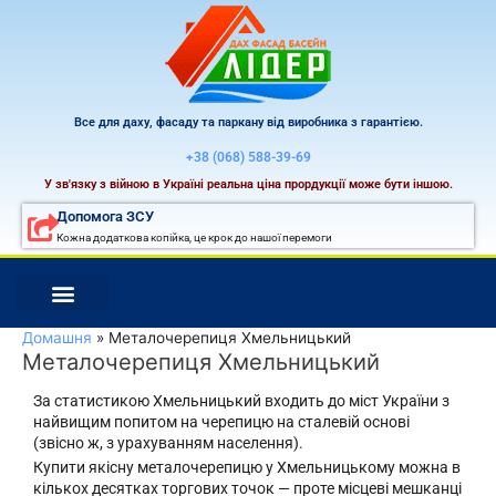
Перейти
до
вмісту
Все для даху, фасаду та паркану від виробника з гарантією.
+38 (068) 588-39-69
У зв'язку з війною в Україні реальна ціна прордукції може бути іншою.
Допомога ЗСУ
Кожна додаткова копійка, це крок до нашої перемоги
Домашня
Металочерепиця Хмельницький
Металочерепиця Хмельницький
За статистикою Хмельницький входить до міст України з
найвищим попитом на черепицю на сталевій основі
(звісно ж, з урахуванням населення).
Купити якісну металочерепицю у Хмельницькому можна в
кількох десятках торгових точок — проте місцеві мешканці