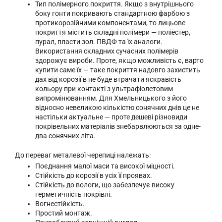
Тип полімерного покриття. Якщо з внутрішнього
боку гонти покривають стандартною фарбою з
протикорозійними компонентами, то лицьове
покриття містить складні полімери — поліестер,
пурал, пласти зол. ПВДФ та їх аналоги.
Використання складних сучасних полімерів
здорожує вироби. Проте, якщо можливість є, варто
купити саме їх — таке покриття надовго захистить
дах від корозії в не буде втрачати яскравість
кольору при контакті з ультрафіолетовим
випромінюванням. Для Хмельницького з його
відносно невеликою кількістю сонячних днів це не
настільки актуальне — проте дешеві різновиди
покрівельних матеріалів знебарвлюються за одне-
два сонячних літа.
До переваг металевої черепиці належать:
Поєднання малої маси та високої міцності.
Стійкість до корозії в усіх її проявах.
Стійкість до вологи, що забезпечує високу
герметичність покрівлі.
Вогнестійкість.
Простий монтаж.