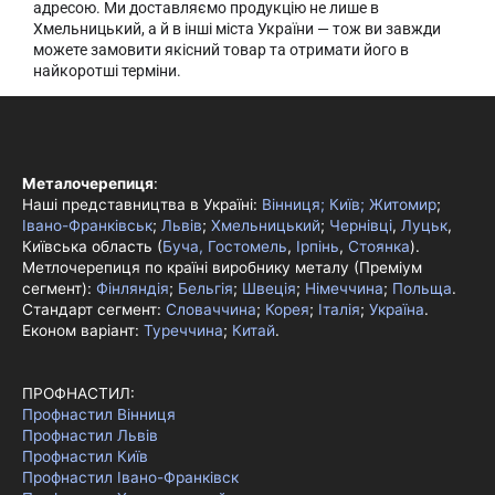
адресою. Ми доставляємо продукцію не лише в
Хмельницький, а й в інші міста України — тож ви завжди
можете замовити якісний товар та отримати його в
найкоротші терміни.
Металочерепиця
:
Наші представництва в Україні:
Вінниця;
Київ;
Житомир
;
Івано-Франківськ
;
Львів
;
Хмельницький
;
Чернівці
,
Луцьк
,
Київська область (
Буча, Гостомель
,
Ірпінь
,
Стоянка
).
Метлочерепиця по країні виробнику металу (Преміум
сегмент):
Фінляндія
;
Бельгія
;
Швеція
;
Німеччина
;
Польща
.
Стандарт сегмент:
Словаччина
;
Корея
;
Італія
;
Україна
.
Економ варіант:
Туреччина
;
Китай
.
ПРОФНАСТИЛ:
Профнастил Вінниця
Профнастил Львів
Профнастил Київ
Профнастил Івано-Франківск