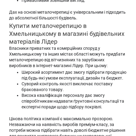
Привабливий зовнішній вигляд.
Дах на основі металочерепиці є універсальним і підходить
до абсолютної більшості будівель.
Купити металочерепицю в
Хмельницькому в магазині будівельних
матеріалів Лідер
Власники приватних та комерційних споруд у
Хмельницькому та інших містах області можуть придбати
металочерепицю від вітчизняних та зарубіжних
виробників в інтернет-магазині Лідер. При цьому:
Широкий асортимент дає змогу підібрати продукцію
під будь-які умови експлуатації, дизайн та бюджет.
Суворий контроль якості виключає поставку
бракованого товару.
Висока кваліфікація персоналу дає змогу
співробітникам надавати ґрунтовні консультації та
експертні поради щодо підбору покрівлі.
Цінова політика компанії є максимально прозорою.
Незважаючи на наявність виробів преміум-класу, за
потреби можна підібрати навіть доволі бюджетне рішення