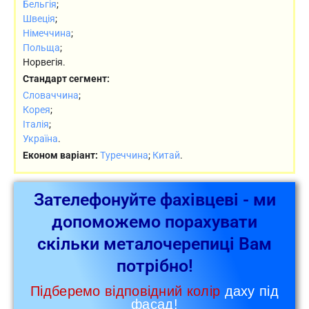
Бельгія
;
Швеція
;
Німеччина
;
Польща
;
Норвегія.
Стандарт сегмент:
Словаччина
;
Корея
;
Італія
;
Україна
.
Економ варіант:
Туреччина
;
Китай
.
Зателефонуйте фахівцеві - ми
допоможемо порахувати
скільки металочерепиці Вам
потрібно!
Підберемо відповідний колір
даху під
фасад!