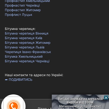
Профнастил Хмельницький
Профнастил Чернівці
Профнастил Житомир
Профлист Луцьк
Бітумна черепиця:
Бітумна черепиця Вінниця
Бітумна черепиця Київ
Бітумна черепиця Житомир
Бітумна черепиця Львів
Черепиця Івано-Франківськ
Бітумка Хмельницький
Бітумна черепиця Чернівці
Наші контакти та адреси по Україні:
➦ ПОДИВИТИСЬ
Вигідні знижки на металеві
вироби від 100м.
Металочерепиця, профнастил,
сайдинг, штакетник, піддашок...
Лідер - Київ, Вінниця