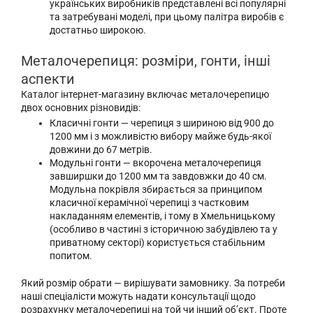
українських виробників представлені всі популярні
та затребувані моделі, при цьому палітра виробів є
достатньо широкою.
Металочерепиця: розміри, гонти, інші
аспекти
Каталог інтернет-магазину включає металочерепицю
двох основних різновидів:
Класичні гонти — черепиця з шириною від 900 до
1200 мм і з можливістю вибору майже будь-якої
довжини до 67 метрів.
Модульні гонти — вкорочена металочерепиця
завширшки до 1200 мм та завдовжки до 40 см.
Модульна покрівля збирається за принципом
класичної керамічної черепиці з частковим
накладанням елементів, і тому в Хмельницькому
(особливо в частині з історичною забудівлею та у
приватному секторі) користується стабільним
попитом.
Який розмір обрати — вирішувати замовнику. За потреби
наші спеціалісти можуть надати консультації щодо
розрахунку металочерепиці на той чи інший об’єкт. Проте