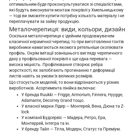
оптимальним буде проконсультуватися зі спеціалістами,
які будуть виконувати монтаж покрівлі у Хмельницькому
— тоді ви зможете купити потрібну кількість матеріалу і не
переплачувати за зайву продукцію.
Металочерепиця: види, кольори, дизайн
Оскільки металочерепиця є ідейним продовжувачем
класичної керамічної черепиці, то при виготовленні гонтів
виробники намагаються якомога ретельніше скопіювати
профіль. Окрім імітації зовнішнього вигляду черепичного
даху у профільованої покрівлі є ще одна перевага —
висока міцність. Профілювання створює ребра
жорсткості, як запобігають прогинанню т деформації
листів навіть за умови їх великих розмірів.
Що стосується моделей, то вони відрізнаються у різних
вироботнків. Асортимента лінійка включає:
У бренда Ruukki — Frigge, Armorium, Finnera, Hyygge,
Adamante, Decorrey Grand тощо.
У власної марки Лідер — Монтерей, Вена, Дюна та Z-
lock
У компанії Будсервіс — Мадера, Ретро, Ера,
Монтеррей, Інтегра та ін.
У бренду Тайл — Тігла, Модерн, Статус та Преміум.