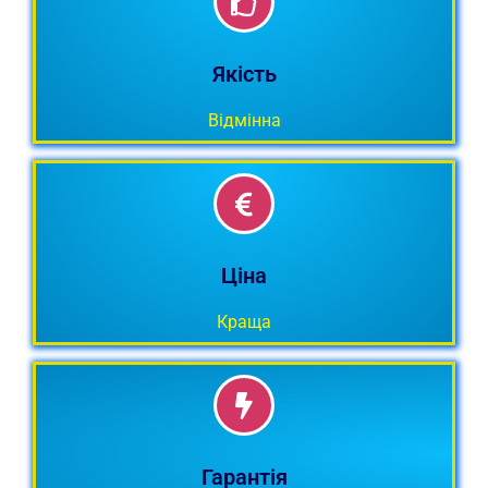
Металочерепиця
Якість
Виробляється з якісного металу.
Відмінна
Наші ціни
найнижчі у Хмельницькому. Знайшли
Ціна
дешевше? - скажіть де і отримаєте
додаткову знижку.
Краща
Наша металочерепиця
дуже довгий термін буде Вас радувати і
Гарантія