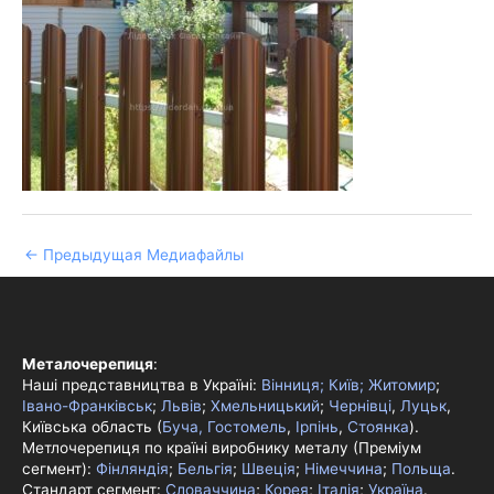
←
Предыдущая Медиафайлы
Металочерепиця
:
Наші представництва в Україні:
Вінниця;
Київ;
Житомир
;
Івано-Франківськ
;
Львів
;
Хмельницький
;
Чернівці
,
Луцьк
,
Київська область (
Буча, Гостомель
,
Ірпінь
,
Стоянка
).
Метлочерепиця по країні виробнику металу (Преміум
сегмент):
Фінляндія
;
Бельгія
;
Швеція
;
Німеччина
;
Польща
.
Стандарт сегмент:
Словаччина
;
Корея
;
Італія
;
Україна
.