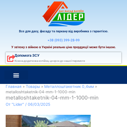
Перейти
к
содержимому
Все для даху, фасаду та паркану від виробника з гарантією.
+38 (093) 399-28-99
У зв'язку з війною в Україні реальна ціна прордукції може бути іншою.
Допомога ЗСУ
Кожна додаткова копійка, це крок до нашої перемоги
Главная
Товары
Металлоштакетник 0,4мм
metalloshtaketnik-04-mm-1-1000-min
metalloshtaketnik-04-mm-1-1000-min
От
"Lider"
/
06/03/2025