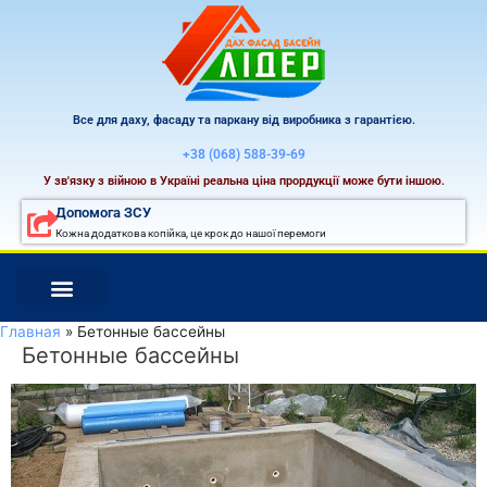
Перейти
к
содержимому
Все для даху, фасаду та паркану від виробника з гарантією.
+38 (068) 588-39-69
У зв'язку з війною в Україні реальна ціна прордукції може бути іншою.
Допомога ЗСУ
Кожна додаткова копійка, це крок до нашої перемоги
Главная
Бетонные бассейны
Бетонные бассейны