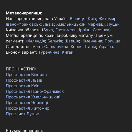
Металочерепиця
:
Наші представництва в Україні:
Вінниця;
Київ;
Житомир
;
Івано-Франківськ
;
Львів
;
Хмельницький
;
Чернівці
,
Луцьк
,
Київська область (
Буча, Гостомель
,
Ірпінь
,
Стоянка
).
Метлочерепиця по країні виробнику металу (Преміум
сегмент):
Фінляндія
;
Бельгія
;
Швеція
;
Німеччина
;
Польща
.
Стандарт сегмент:
Словаччина
;
Корея
;
Італія
;
Україна
.
Економ варіант:
Туреччина
;
Китай
.
ПРОФНАСТИЛ:
Профнастил Вінниця
Профнастил Львів
Профнастил Київ
Профнастил Івано-Франківск
Профнастил Хмельницький
Профнастил Чернівці
Профнастил Житомир
Профлист Луцьк
Бітумна черепиця: