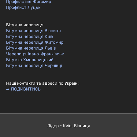
Профнастил Житомир
Профлист Луцьк
Бітумна черепиця:
Бітумна черепиця Вінниця
Бітумна черепиця Київ
Бітумна черепиця Житомир
Бітумна черепиця Львів
Черепиця Івано-Франківськ
Бітумка Хмельницький
Бітумна черепиця Чернівці
Наші контакти та адреси по Україні:
➦ ПОДИВИТИСЬ
Лідер - Київ, Вінниця