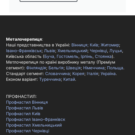
Металочерепиця
:
Наші представництва в Україні:
Вінниця;
Київ;
Житомир
;
Івано-Франківськ
;
Львів
;
Хмельницький
;
Чернівці
,
Луцьк
,
Київська область (
Буча, Гостомель
,
Ірпінь
,
Стоянка
).
Метлочерепиця по країні виробнику металу (Преміум
сегмент):
Фінляндія
;
Бельгія
;
Швеція
;
Німеччина
;
Польща
.
Стандарт сегмент:
Словаччина
;
Корея
;
Італія
;
Україна
.
Економ варіант:
Туреччина
;
Китай
.
ПРОФНАСТИЛ:
Профнастил Вінниця
Профнастил Львів
Профнастил Київ
Профнастил Івано-Франківск
Профнастил Хмельницький
Профнастил Чернівці