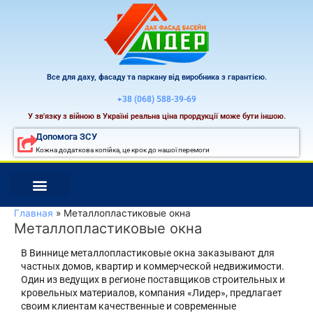
Перейти
к
содержимому
Все для даху, фасаду та паркану від виробника з гарантією.
+38 (068) 588-39-69
У зв'язку з війною в Україні реальна ціна прордукції може бути іншою.
Допомога ЗСУ
Кожна додаткова копійка, це крок до нашої перемоги
Главная
Металлопластиковые окна
Металлопластиковые окна
В Виннице металлопластиковые окна заказывают для
частных домов, квартир и коммерческой недвижимости.
Один из ведущих в регионе поставщиков строительных и
кровельных материалов, компания «Лидер», предлагает
своим клиентам качественные и современные