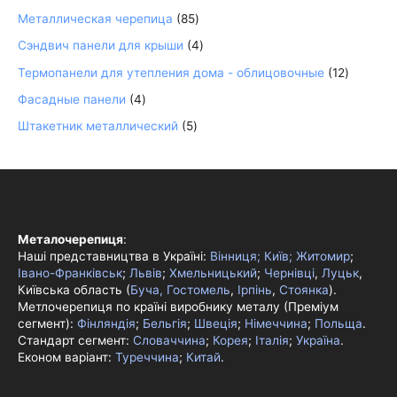
4
5
8
4
1
Металлическая черепица
85
т
т
5
т
2
Сэндвич панели для крыши
4
о
о
т
о
т
Термопанели для утепления дома - облицовочные
12
в
в
о
в
о
Фасадные панели
4
а
а
в
а
в
Штакетник металлический
5
р
р
а
р
а
а
о
р
а
р
в
о
о
в
в
Металочерепиця
:
Наші представництва в Україні:
Вінниця;
Київ;
Житомир
;
Івано-Франківськ
;
Львів
;
Хмельницький
;
Чернівці
,
Луцьк
,
Київська область (
Буча, Гостомель
,
Ірпінь
,
Стоянка
).
Метлочерепиця по країні виробнику металу (Преміум
сегмент):
Фінляндія
;
Бельгія
;
Швеція
;
Німеччина
;
Польща
.
Стандарт сегмент:
Словаччина
;
Корея
;
Італія
;
Україна
.
Економ варіант:
Туреччина
;
Китай
.