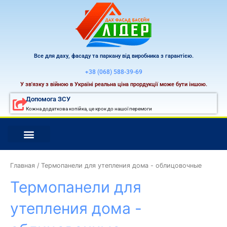
Перейти
к
содержимому
Все для даху, фасаду та паркану від виробника з гарантією.
+38 (068) 588-39-69
У зв'язку з війною в Україні реальна ціна прордукції може бути іншою.
Допомога ЗСУ
Кожна додаткова копійка, це крок до нашої перемоги
Сортировка:
самые
Главная
/ Термопанели для утепления дома - облицовочные
недавние
Термопанели для
утепления дома -