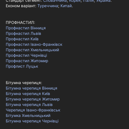
Стандарт сегмент:
Словаччина
;
Корея
;
Італія
;
Україна
.
Економ варіант:
Туреччина
;
Китай
.
ПРОФНАСТИЛ:
Профнастил Вінниця
Профнастил Львів
Профнастил Київ
Профнастил Івано-Франківск
Профнастил Хмельницький
Профнастил Чернівці
Профнастил Житомир
Профлист Луцьк
Бітумна черепиця:
Бітумна черепиця Вінниця
Бітумна черепиця Київ
Бітумна черепиця Житомир
Бітумна черепиця Львів
Черепиця Івано-Франківськ
Бітумка Хмельницький
Бітумна черепиця Чернівці