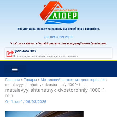
Перейти
к
содержимому
Все для даху, фасаду та паркану від виробника з гарантією.
+38 (093) 399-28-99
У зв'язку з війною в Україні реальна ціна прордукції може бути іншою.
Допомога ЗСУ
Кожна додаткова копійка, це крок до нашої перемоги
Главная
Товары
Металевий штахетник двосторонній
metalevyy-shtahetnyk-dvostoronniy-1000-1-min
metalevyy-shtahetnyk-dvostoronniy-1000-1-
min
От
"Lider"
/
06/03/2025