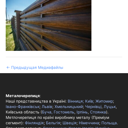
←
Предыдущая Медиафайлы
Металочерепиця
:
Наші представництва в Україні:
Вінниця;
Київ;
Житомир
;
Івано-Франківськ
;
Львів
;
Хмельницький
;
Чернівці
,
Луцьк
,
Київська область (
Буча, Гостомель
,
Ірпінь
,
Стоянка
).
Метлочерепиця по країні виробнику металу (Преміум
сегмент):
Фінляндія
;
Бельгія
;
Швеція
;
Німеччина
;
Польща
.