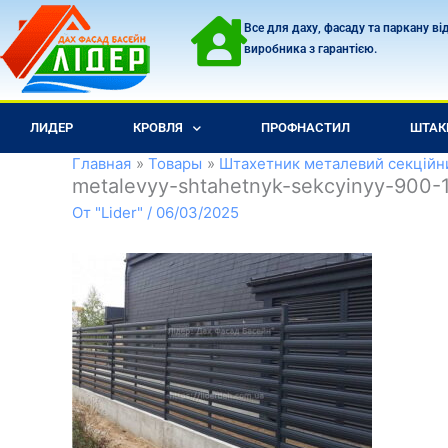
Перейти
Все для даху, фасаду та паркану ві
к
виробника з гарантією.
содержимому
ЛИДЕР
КРОВЛЯ
ПРОФНАСТИЛ
ШТАК
Главная
Товары
Штахетник металевий секційн
metalevyy-shtahetnyk-sekcyinyy-900-
От
"Lider"
/
06/03/2025