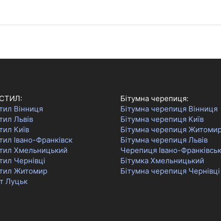
СТИЛ:
Бітумна черепиця:
тил Вінниця
Бітумна черепиця Вінниця
тил Львів
Бітумна черепиця Київ
тил Київ
Бітумна черепиця Житоми
ил Івано-Франківск
Бітумна черепиця Львів
тил Хмельницький
Черепиця Івано-Франківсь
тил Чернівці
Бітумка Хмельницький
тил Житомир
Бітумна черепиця Чернівці
т Луцьк