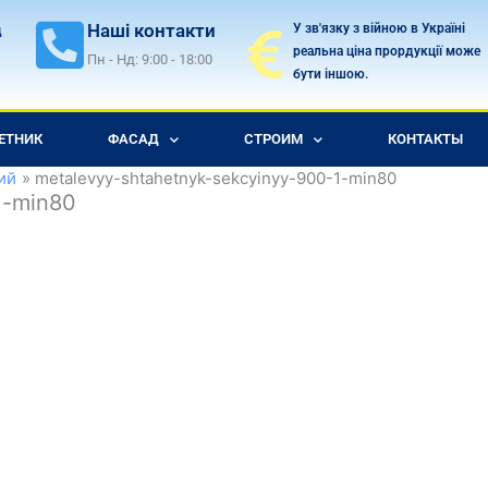
Наші контакти
У зв'язку з війною в Україні
д
реальна ціна прордукції може
Пн - Нд: 9:00 - 18:00
бути іншою.
ЕТНИК
ФАСАД
СТРОИМ
КОНТАКТЫ
ий
metalevyy-shtahetnyk-sekcyinyy-900-1-min80
1-min80