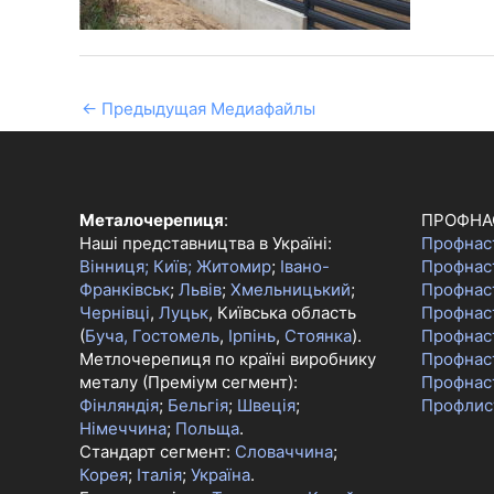
←
Предыдущая Медиафайлы
Металочерепиця
:
ПРОФНА
Наші представництва в Україні:
Профнас
Вінниця;
Київ;
Житомир
;
Івано-
Профнас
Франківськ
;
Львів
;
Хмельницький
;
Профнас
Чернівці
,
Луцьк
, Київська область
Профнаст
(
Буча, Гостомель
,
Ірпінь
,
Стоянка
).
Профнас
Метлочерепиця по країні виробнику
Профнас
металу (Преміум сегмент):
Профнас
Фінляндія
;
Бельгія
;
Швеція
;
Профлис
Німеччина
;
Польща
.
Стандарт сегмент:
Словаччина
;
Корея
;
Італія
;
Україна
.