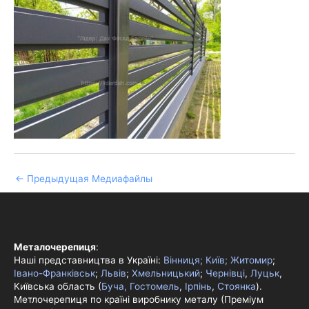
←
Предыдущая Медиафайлы
Металочерепиця
:
Наші представництва в Україні:
Вінниця;
Київ;
Житомир
;
Івано-Франківськ
;
Львів
;
Хмельницький
;
Чернівці
,
Луцьк
,
Київська область (
Буча, Гостомель
,
Ірпінь
,
Стоянка
).
Метлочерепиця по країні виробнику металу (Преміум