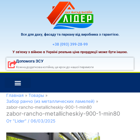
Перейти
к
содержимому
Все для даху, фасаду та паркану від виробника з гарантією.
+38 (093) 399-28-99
У зв'язку з війною в Україні реальна ціна прордукції може бути іншою.
Допомога ЗСУ
Кожна додаткова копійка, це крок до нашої перемоги
Главная
Товары
Забор ранчо (из металлических ламелей)
zabor-rancho-metallicheskiy-900-1-min80
zabor-rancho-metallicheskiy-900-1-min80
От
"Lider"
/
06/03/2025