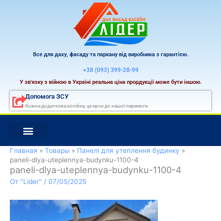
Перейти
к
содержимому
Все для даху, фасаду та паркану від виробника з гарантією.
+38 (093) 399-28-99
У зв'язку з війною в Україні реальна ціна прордукції може бути іншою.
Допомога ЗСУ
Кожна додаткова копійка, це крок до нашої перемоги
Главная
Товары
Панелі для утеплення будинку
paneli-dlya-uteplennya-budynku-1100-4
paneli-dlya-uteplennya-budynku-1100-4
От
"Lider"
/
07/05/2025