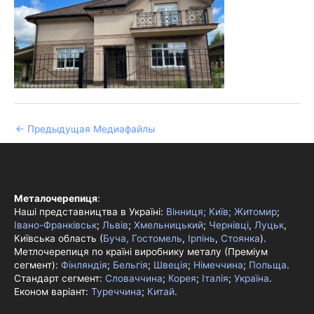
←
Предыдущая Медиафайлы
Металочерепиця
:
Наші представництва в Україні:
Вінниця;
Київ;
Житомир
;
Івано-Франківськ
;
Львів
;
Хмельницький
;
Чернівці
,
Луцьк
,
Київська область (
Буча, Гостомель
,
Ірпінь
,
Стоянка
).
Метлочерепиця по країні виробнику металу (Преміум
сегмент):
Фінляндія
;
Бельгія
;
Швеція
;
Німеччина
;
Польща
.
Стандарт сегмент:
Словаччина
;
Корея
;
Італія
;
Україна
.
Економ варіант:
Туреччина
;
Китай
.