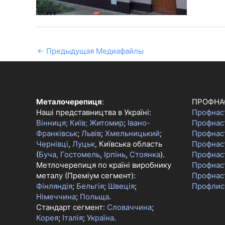
←
Предыдущая Медиафайлы
Металочерепиця
:
ПРОФНА
Наші представництва в Україні:
Профнас
Вінниця;
Київ;
Житомир
;
Івано-
Профнас
Франківськ
;
Львів
;
Хмельницький
;
Профнас
Чернівці
,
Луцьк
, Київська область
Профнаст
(
Буча, Гостомель
,
Ірпінь
,
Стоянка
).
Профнас
Метлочерепиця по країні виробнику
Профнас
металу (Преміум сегмент):
Профнас
Фінляндія
;
Бельгія
;
Швеція
;
Профлис
Німеччина
;
Польща
.
Стандарт сегмент:
Словаччина
;
Корея
;
Італія
;
Україна
.