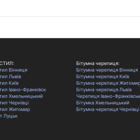
СТИЛ:
Бітумна черепиця:
тил Вінниця
Бітумна черепиця Вінниця
тил Львів
Бітумна черепиця Київ
тил Київ
Бітумна черепиця Житоми
ил Івано-Франківск
Бітумна черепиця Львів
тил Хмельницький
Черепиця Івано-Франківсь
тил Чернівці
Бітумка Хмельницький
тил Житомир
Бітумна черепиця Чернівці
т Луцьк