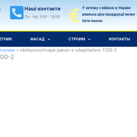
Наші контакти
У зв'язку з війною в Україні
д
реальна ціна прордукції може
Пн - Нд: 9:00 - 18:00
бути іншою.
ЕТНИК
ФАСАД
СТРОИМ
КОНТАКТЫ
ителем
oblitsovochnaya-panel-s-uteplitelem-1100-2
100-2