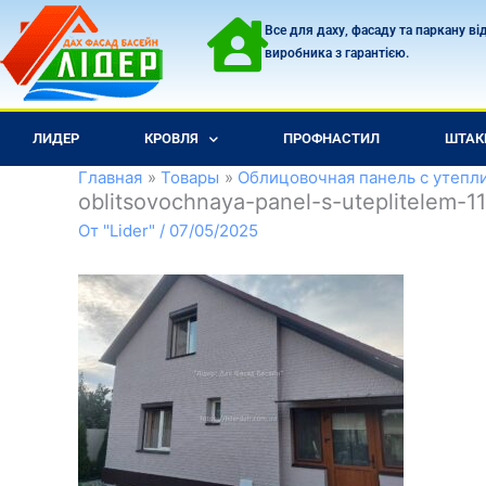
Перейти
Все для даху, фасаду та паркану ві
к
виробника з гарантією.
содержимому
ЛИДЕР
КРОВЛЯ
ПРОФНАСТИЛ
ШТАК
Главная
Товары
Облицовочная панель с утепл
oblitsovochnaya-panel-s-uteplitelem-1
От
"Lider"
/
07/05/2025