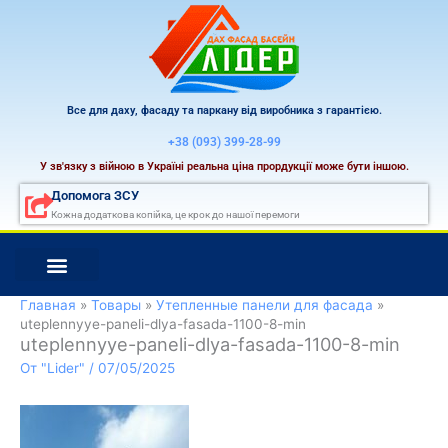
Перейти
к
содержимому
Все для даху, фасаду та паркану від виробника з гарантією.
+38 (093) 399-28-99
У зв'язку з війною в Україні реальна ціна прордукції може бути іншою.
Допомога ЗСУ
Кожна додаткова копійка, це крок до нашої перемоги
Главная
Товары
Утепленные панели для фасада
uteplennyye-paneli-dlya-fasada-1100-8-min
uteplennyye-paneli-dlya-fasada-1100-8-min
От
"Lider"
/
07/05/2025