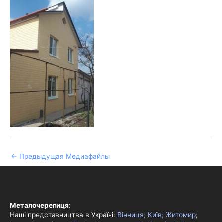
←
Предыдущая Медиафайлы
Металочерепиця
:
Наші представництва в Україні:
Вінниця;
Київ;
Житомир
;