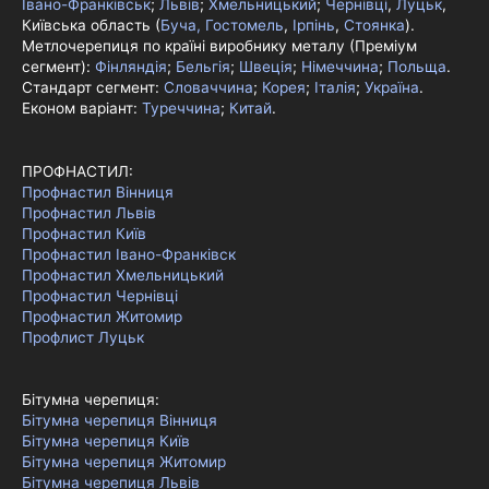
Івано-Франківськ
;
Львів
;
Хмельницький
;
Чернівці
,
Луцьк
,
Київська область (
Буча, Гостомель
,
Ірпінь
,
Стоянка
).
Метлочерепиця по країні виробнику металу (Преміум
сегмент):
Фінляндія
;
Бельгія
;
Швеція
;
Німеччина
;
Польща
.
Стандарт сегмент:
Словаччина
;
Корея
;
Італія
;
Україна
.
Економ варіант:
Туреччина
;
Китай
.
ПРОФНАСТИЛ:
Профнастил Вінниця
Профнастил Львів
Профнастил Київ
Профнастил Івано-Франківск
Профнастил Хмельницький
Профнастил Чернівці
Профнастил Житомир
Профлист Луцьк
Бітумна черепиця:
Бітумна черепиця Вінниця
Бітумна черепиця Київ
Бітумна черепиця Житомир
Бітумна черепиця Львів