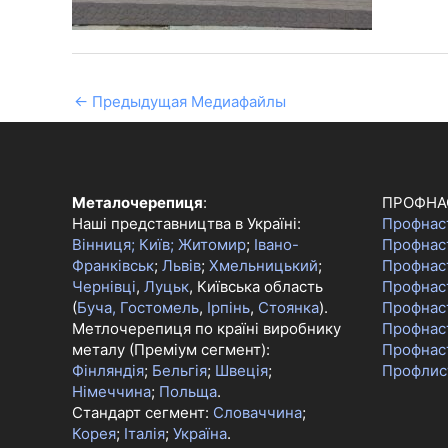
←
Предыдущая Медиафайлы
Металочерепиця
:
ПРОФНА
Наші представництва в Україні:
Профнас
Вінниця;
Київ;
Житомир
;
Івано-
Профнас
Франківськ
;
Львів
;
Хмельницький
;
Профнас
Чернівці
,
Луцьк
, Київська область
Профнаст
(
Буча, Гостомель
,
Ірпінь
,
Стоянка
).
Профнас
Метлочерепиця по країні виробнику
Профнас
металу (Преміум сегмент):
Профнас
Фінляндія
;
Бельгія
;
Швеція
;
Профлис
Німеччина
;
Польща
.
Стандарт сегмент:
Словаччина
;
Корея
;
Італія
;
Україна
.