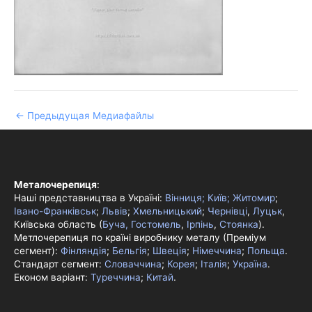
←
Предыдущая Медиафайлы
Металочерепиця
:
Наші представництва в Україні:
Вінниця;
Київ;
Житомир
;
Івано-Франківськ
;
Львів
;
Хмельницький
;
Чернівці
,
Луцьк
,
Київська область (
Буча, Гостомель
,
Ірпінь
,
Стоянка
).
Метлочерепиця по країні виробнику металу (Преміум
сегмент):
Фінляндія
;
Бельгія
;
Швеція
;
Німеччина
;
Польща
.
Стандарт сегмент:
Словаччина
;
Корея
;
Італія
;
Україна
.
Економ варіант:
Туреччина
;
Китай
.