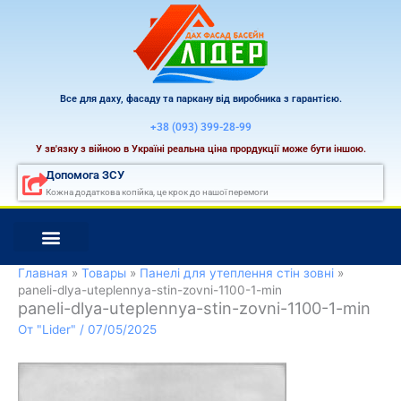
Перейти
к
содержимому
Все для даху, фасаду та паркану від виробника з гарантією.
+38 (093) 399-28-99
У зв'язку з війною в Україні реальна ціна прордукції може бути іншою.
Допомога ЗСУ
Кожна додаткова копійка, це крок до нашої перемоги
Главная
Товары
Панелі для утеплення стін зовні
paneli-dlya-uteplennya-stin-zovni-1100-1-min
paneli-dlya-uteplennya-stin-zovni-1100-1-min
От
"Lider"
/
07/05/2025