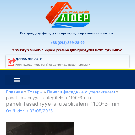
Перейти
к
содержимому
Все для даху, фасаду та паркану від виробника з гарантією.
+38 (093) 399-28-99
У зв'язку з війною в Україні реальна ціна прордукції може бути іншою.
Допомога ЗСУ
Кожна додаткова копійка, це крок до нашої перемоги
Главная
Товары
Панели фасадные с утеплителем
paneli-fasadnyye-s-uteplitelem-1100-3-min
paneli-fasadnyye-s-uteplitelem-1100-3-min
От
"Lider"
/
07/05/2025