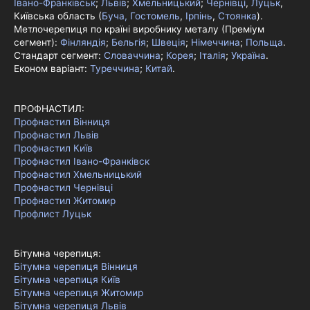
Івано-Франківськ
;
Львів
;
Хмельницький
;
Чернівці
,
Луцьк
,
Київська область (
Буча, Гостомель
,
Ірпінь
,
Стоянка
).
Метлочерепиця по країні виробнику металу (Преміум
сегмент):
Фінляндія
;
Бельгія
;
Швеція
;
Німеччина
;
Польща
.
Стандарт сегмент:
Словаччина
;
Корея
;
Італія
;
Україна
.
Економ варіант:
Туреччина
;
Китай
.
ПРОФНАСТИЛ:
Профнастил Вінниця
Профнастил Львів
Профнастил Київ
Профнастил Івано-Франківск
Профнастил Хмельницький
Профнастил Чернівці
Профнастил Житомир
Профлист Луцьк
Бітумна черепиця:
Бітумна черепиця Вінниця
Бітумна черепиця Київ
Бітумна черепиця Житомир
Бітумна черепиця Львів