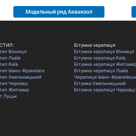
Модельный ряд Акваизол
СТИЛ:
Бітумна черепиця:
тил Вінниця
Бітумна черепиця Вінниця
тил Львів
Бітумна черепиця Київ
тил Київ
Бітумна черепиця Житоми
ил Івано-Франківск
Бітумна черепиця Львів
тил Хмельницький
Черепиця Івано-Франківсь
тил Чернівці
Бітумка Хмельницький
тил Житомир
Бітумна черепиця Чернівці
т Луцьк