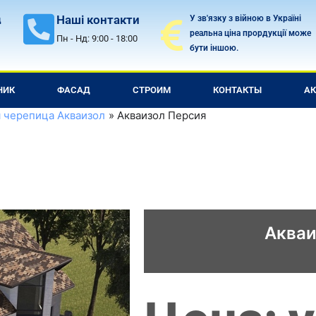
Наші контакти
У зв'язку з війною в Україні
д
реальна ціна прордукції може
Пн - Нд: 9:00 - 18:00
бути іншою.
НИК
ФАСАД
СТРОИМ
КОНТАКТЫ
А
 черепица Акваизол
Акваизол Персия
Акваи