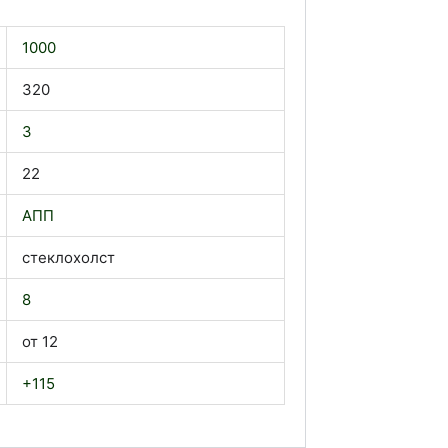
1000
320
3
22
АПП
стеклохолст
8
от 12
+115