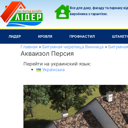
Перейти
Все для даху, фасаду та паркану ві
к
виробника з гарантією.
содержимому
ЛИДЕР
КРОВЛЯ
ПРОФНАСТИЛ
ШТАКЕТ
Главная
Битумная черепица Винница
Битумная
Акваизол Персия
Перейти на украинский язык:
Українська