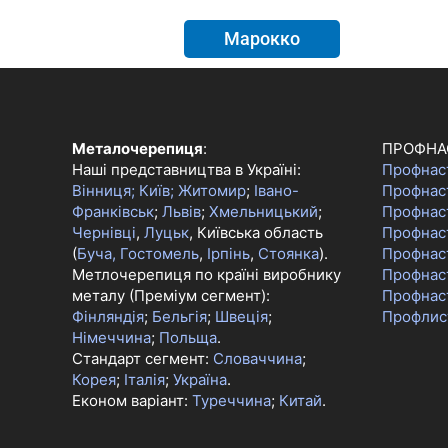
Марокко
Металочерепиця
:
ПРОФНА
Наші представництва в Україні:
Профнас
Вінниця;
Київ;
Житомир
;
Івано-
Профнас
Франківськ
;
Львів
;
Хмельницький
;
Профнас
Чернівці
,
Луцьк
, Київська область
Профнаст
(
Буча, Гостомель
,
Ірпінь
,
Стоянка
).
Профнас
Метлочерепиця по країні виробнику
Профнас
металу (Преміум сегмент):
Профнас
Фінляндія
;
Бельгія
;
Швеція
;
Профлис
Німеччина
;
Польща
.
Стандарт сегмент:
Словаччина
;
Корея
;
Італія
;
Україна
.
Економ варіант:
Туреччина
;
Китай
.