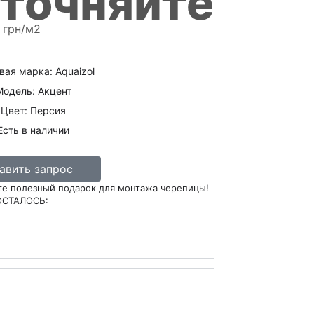
уточняйте
грн/м2
вая марка: Aquaizol
Модель: Акцент
Цвет: Персия
Есть в наличии
авить запрос
те полезный подарок для монтажа черепицы!
ОСТАЛОСЬ: