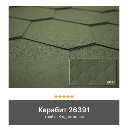
О





ц
е
Керабит 26391
н
тройка К однотонная
к
а