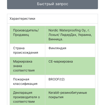
е
Быстрый запрос
р
т
е
Характеристики
л
е
ф
Производитель/
Nordic Waterproofing Oy, г.
о
Продавец
Лохья/ ЛидерДах, Украина,
н
Винница.
а
Страна
Финляндия
происхождения
Маркировка
СЕ-маркировка
знака
соответствия
Пожарная
BROOF(t2)
классификация
Декларация
Kerabit-резинобитумные
производителя о
покрытия
соответствии