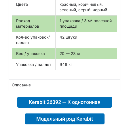
Цвета
красный, коричневый,
зеленый, серый, черный
Расход
1 упаковка / 3 м² полезной
материалов
площади
Кол-во упаковок/
42 штуки
паллет
Вес / упаковка
20 — 23 кг
Упаковка / паллет
949 кг
Описание
Kerabit 26392 — К однотонная
Модельный ряд Kerabit