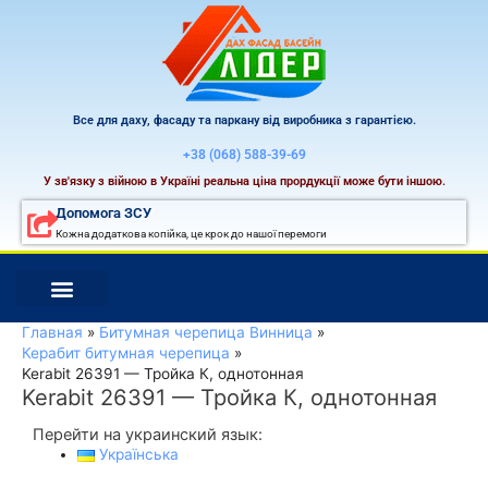
Перейти
к
содержимому
Все для даху, фасаду та паркану від виробника з гарантією.
+38 (068) 588-39-69
У зв'язку з війною в Україні реальна ціна прордукції може бути іншою.
Допомога ЗСУ
Кожна додаткова копійка, це крок до нашої перемоги
Главная
Битумная черепица Винница
Керабит битумная черепица
Kerabit 26391 — Тройка К, однотонная
Kerabit 26391 — Тройка К, однотонная
Перейти на украинский язык:
Українська