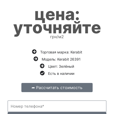
5
и
цена:
з
5
уточняйте
грн/м2
Торговая марка: Kerabit
Модель: Kerabit 26391
Цвет: Зелёный
Есть в наличии
➦ Рассчитать стоимость
Н
о
м