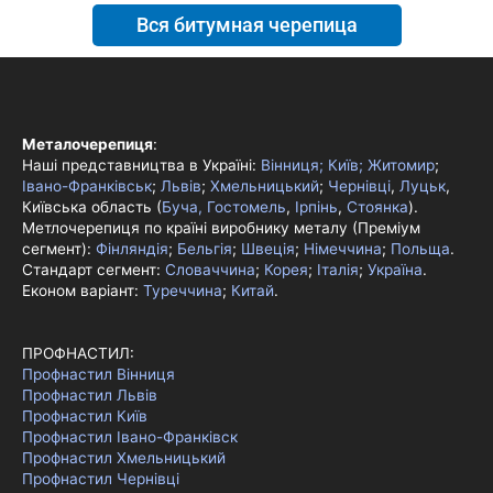
Вся битумная черепица
Металочерепиця
:
Наші представництва в Україні:
Вінниця;
Київ;
Житомир
;
Івано-Франківськ
;
Львів
;
Хмельницький
;
Чернівці
,
Луцьк
,
Київська область (
Буча, Гостомель
,
Ірпінь
,
Стоянка
).
Метлочерепиця по країні виробнику металу (Преміум
сегмент):
Фінляндія
;
Бельгія
;
Швеція
;
Німеччина
;
Польща
.
Стандарт сегмент:
Словаччина
;
Корея
;
Італія
;
Україна
.
Економ варіант:
Туреччина
;
Китай
.
ПРОФНАСТИЛ:
Профнастил Вінниця
Профнастил Львів
Профнастил Київ
Профнастил Івано-Франківск
Профнастил Хмельницький
Профнастил Чернівці