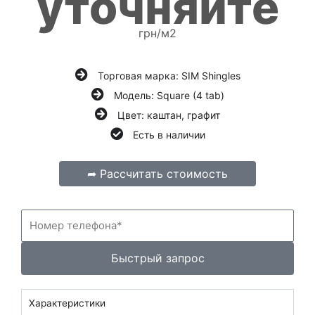
уточняйте
грн/м2
Торговая марка: SIM Shingles
Модель: Square (4 tab)
Цвет: каштан, графит
Есть в наличии
➦ Рассчитать стоимость
Н
о
м
е
Быстрый запрос
р
т
е
Характеристики
л