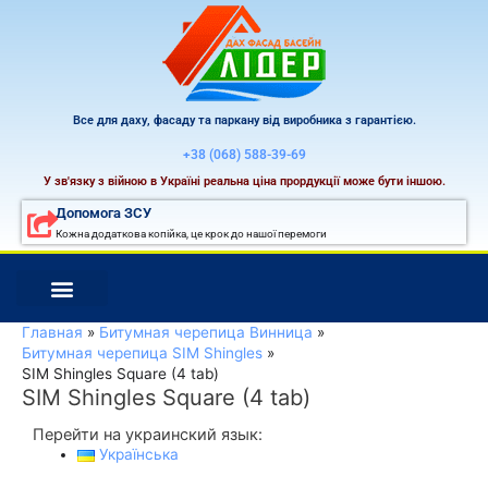
Перейти
к
содержимому
Все для даху, фасаду та паркану від виробника з гарантією.
+38 (068) 588-39-69
У зв'язку з війною в Україні реальна ціна прордукції може бути іншою.
Допомога ЗСУ
Кожна додаткова копійка, це крок до нашої перемоги
Главная
Битумная черепица Винница
Битумная черепица SIM Shingles
SIM Shingles Square (4 tab)
SIM Shingles Square (4 tab)
Перейти на украинский язык:
Українська