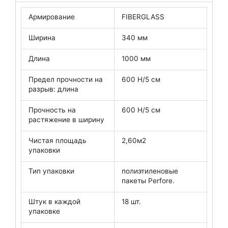
е
ф
Армирование
FIBERGLASS
о
н
Ширина
340 мм
а
Длина
1000 мм
Предел прочности на
600 Н/5 см
разрыв: длина
Прочность на
600 Н/5 см
растяжение в ширину
Чистая площадь
2,60м2
упаковки
Тип упаковки
полиэтиленовые
пакеты Perfore.
Штук в каждой
18 шт.
упаковке