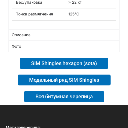
Вес/упаковка
> 22 кг
Точка размягчения
125°C
Описание
Фото
SIM Shingles hexagon (sota)
Модельный ряд SIM Shingles
Вся битумная черепица
Металочерепиця
: