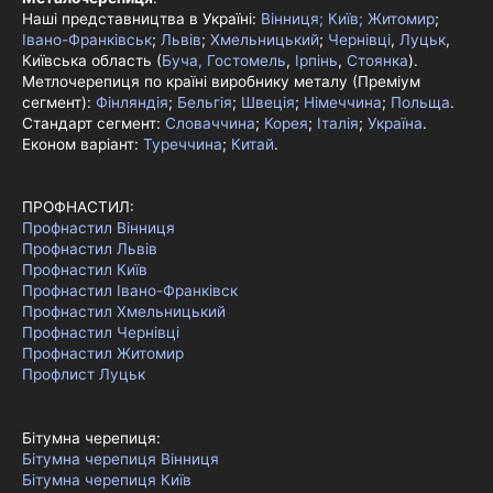
Наші представництва в Україні:
Вінниця;
Київ;
Житомир
;
Івано-Франківськ
;
Львів
;
Хмельницький
;
Чернівці
,
Луцьк
,
Київська область (
Буча, Гостомель
,
Ірпінь
,
Стоянка
).
Метлочерепиця по країні виробнику металу (Преміум
сегмент):
Фінляндія
;
Бельгія
;
Швеція
;
Німеччина
;
Польща
.
Стандарт сегмент:
Словаччина
;
Корея
;
Італія
;
Україна
.
Економ варіант:
Туреччина
;
Китай
.
ПРОФНАСТИЛ:
Профнастил Вінниця
Профнастил Львів
Профнастил Київ
Профнастил Івано-Франківск
Профнастил Хмельницький
Профнастил Чернівці
Профнастил Житомир
Профлист Луцьк
Бітумна черепиця:
Бітумна черепиця Вінниця
Бітумна черепиця Київ