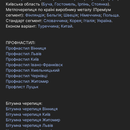
Київська область (
Буча, Гостомель
,
Ірпінь
,
Стоянка
).
Метлочерепиця по країні виробнику металу (Преміум
сегмент):
Фінляндія
;
Бельгія
;
Швеція
;
Німеччина
;
Польща
.
Стандарт сегмент:
Словаччина
;
Корея
;
Італія
;
Україна
.
Економ варіант:
Туреччина
;
Китай
.
ПРОФНАСТИЛ:
Профнастил Вінниця
Профнастил Львів
Профнастил Київ
Профнастил Івано-Франківск
Профнастил Хмельницький
Профнастил Чернівці
Профнастил Житомир
Профлист Луцьк
Бітумна черепиця:
Бітумна черепиця Вінниця
Бітумна черепиця Київ
Бітумна черепиця Житомир
Бітумна черепиця Львів