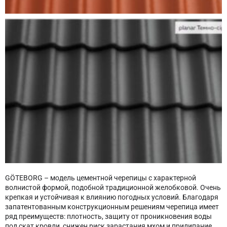
GÖTEBORG – модель цементной черепицы с характерной
волнистой формой, подобной традиционной желобковой. Очень
крепкая и устойчивая к влиянию погодных условий. Благодаря
запатентованным конструкционным решениям черепица имеет
ряд преимуществ: плотность, защиту от проникновения воды
под скат кровли, снижен риск зарастания мхом и прилипание