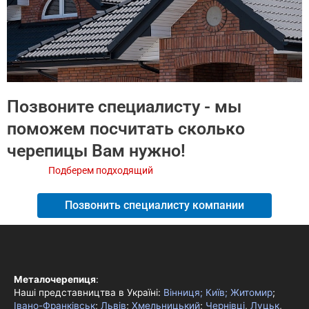
Позвоните специалисту - мы
поможем посчитать сколько
черепицы Вам нужно!
Подберем подходящий
цвет крыши под фасад!
Позвонить специалисту компании
Металочерепиця
:
Наші представництва в Україні:
Вінниця;
Київ;
Житомир
;
Івано-Франківськ
;
Львів
;
Хмельницький
;
Чернівці
,
Луцьк
,