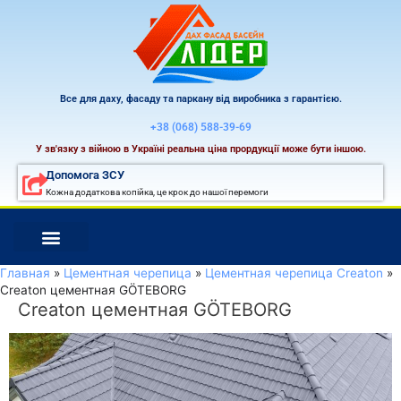
Перейти
к
содержимому
Все для даху, фасаду та паркану від виробника з гарантією.
+38 (068) 588-39-69
У зв'язку з війною в Україні реальна ціна прордукції може бути іншою.
Допомога ЗСУ
Кожна додаткова копійка, це крок до нашої перемоги
Главная
Цементная черепица
Цементная черепица Creaton
Creaton цементная GÖTEBORG
Creaton цементная GÖTEBORG