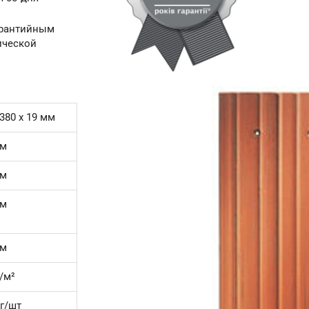
арантийным
ической
 380 x 19 мм
мм
мм
мм
мм
/м²
кг/шт