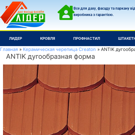
Перейти
Все для даху, фасаду та паркану ві
к
виробника з гарантією.
содержимому
ЛИДЕР
КРОВЛЯ
ПРОФНАСТИЛ
ШТАКЕТ
Главная
Керамическая черепица Creaton
ANTIK дугообр
ANTIK дугообразная форма