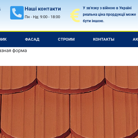
Наші контакти
У зв'язку з війною в Україні
д
реальна ціна прордукції може
Пн - Нд: 9:00 - 18:00
бути іншою.
НИК
ФАСАД
СТРОИМ
КОНТАКТЫ
А
азная форма