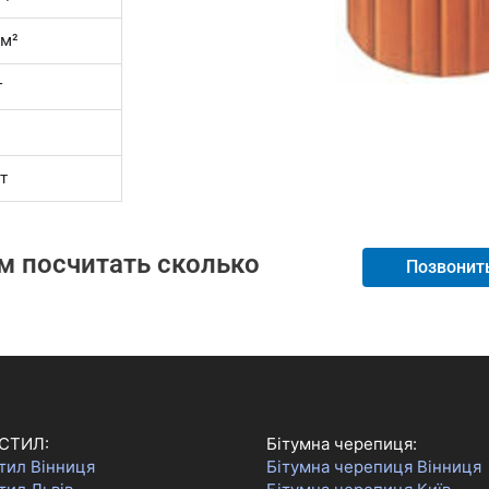
/м²
г
т
м посчитать сколько
Позвонит
ши под фасад!
СТИЛ:
Бітумна черепиця:
тил Вінниця
Бітумна черепиця Вінниця