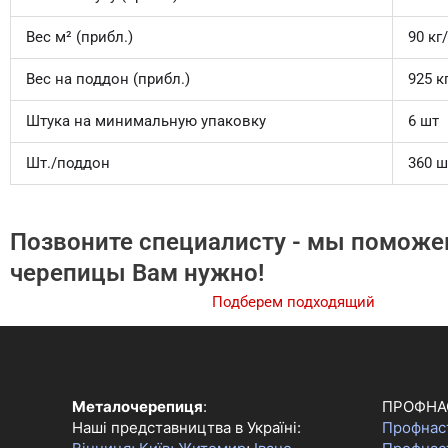
Вес м² (прибл.)
90 кг
Вес на поддон (прибл.)
925 к
Штука на минимальную упаковку
6 шт
Шт./поддон
360 ш
Позвоните специалисту - мы поможе
черепицы Вам нужно!
Подберем подходящий
цвет кры
Металочерепиця
:
ПРОФНА
Наші представництва в Україні:
Профнас