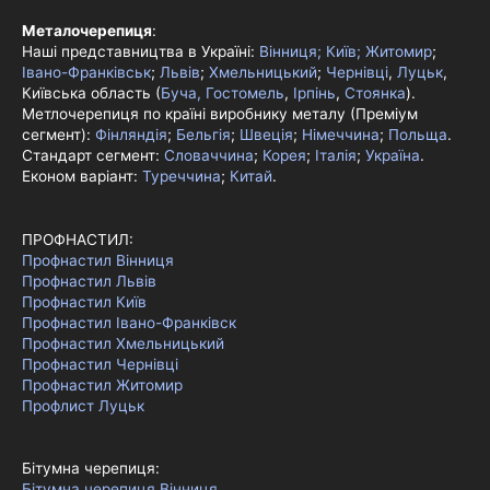
Металочерепиця
:
Наші представництва в Україні:
Вінниця;
Київ;
Житомир
;
Івано-Франківськ
;
Львів
;
Хмельницький
;
Чернівці
,
Луцьк
,
Київська область (
Буча, Гостомель
,
Ірпінь
,
Стоянка
).
Метлочерепиця по країні виробнику металу (Преміум
сегмент):
Фінляндія
;
Бельгія
;
Швеція
;
Німеччина
;
Польща
.
Стандарт сегмент:
Словаччина
;
Корея
;
Італія
;
Україна
.
Економ варіант:
Туреччина
;
Китай
.
ПРОФНАСТИЛ:
Профнастил Вінниця
Профнастил Львів
Профнастил Київ
Профнастил Івано-Франківск
Профнастил Хмельницький
Профнастил Чернівці
Профнастил Житомир
Профлист Луцьк
Бітумна черепиця:
Бітумна черепиця Вінниця