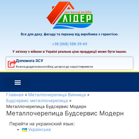
Перейти
к
содержимому
Все для даху, фасаду та паркану від виробника з гарантією.
+38 (068) 588-39-69
У зв'язку з війною в Україні реальна ціна прордукції може бути іншою.
Допомога ЗСУ
Кожна додаткова копійка, це крок до нашої перемоги
Главная
Металлочерепица Винница
Будсервис металлочерепица
Металлочерепица Будсервис Модерн
Металлочерепица Будсервис Модерн
Перейти на украинский язык:
Українська