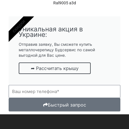
Ral9005 a3d
СКИДКИ
Уникальная акция в
Украине:
Отправив заявку, Вы сможете купить
металлочерепицу Будсервис по самой
выгодной для Вас цене.
➦ Рассчитать крышу
Т
е
л
е
Быстрый запрос
ф
о
н