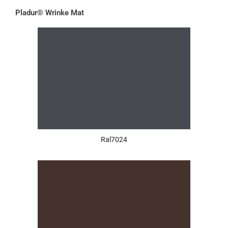
Pladur® Wrinke Mat
Ral7024