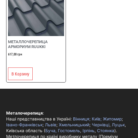
МЕТАЛЛОЧЕРЕПИЦА
АРМОРИУМ RUUKKI
617,00
грн
В Корзину
Металочерепиця
:
Наші представництва в Україні:
Вінниця;
Київ;
Житомир
;
Івано-Франківськ
;
Львів
;
Хмельницький
;
Чернівці
,
Луцьк
,
Київська область (
Буча, Гостомель
,
Ірпінь
,
Стоянка
).
Метлочерепиця по країні виробнику металу (Преміум