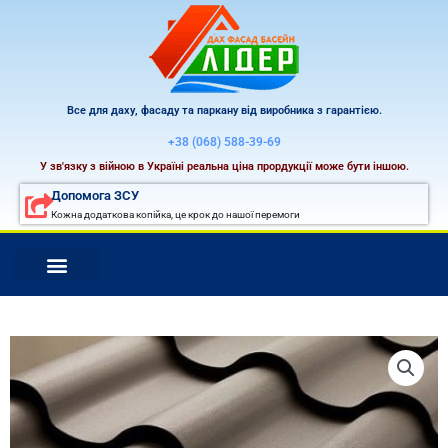
Перейти
к
содержимому
Все для даху, фасаду та паркану від виробника з гарантією.
+38 (068) 588-39-69
У зв'язку з війною в Україні реальна ціна прордукції може бути іншою.
Допомога ЗСУ
Кожна додаткова копійка, це крок до нашої перемоги