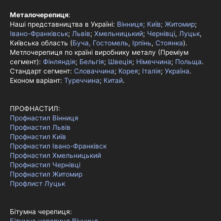
Металочерепиця
:
Наші представництва в Україні:
Вінниця;
Київ;
Житомир
;
Івано-Франківськ
;
Львів
;
Хмельницький
;
Чернівці
,
Луцьк
,
Київська область (
Буча, Гостомель
,
Ірпінь
,
Стоянка
).
Метлочерепиця по країні виробнику металу (Преміум
сегмент):
Фінляндія
;
Бельгія
;
Швеція
;
Німеччина
;
Польща
.
Стандарт сегмент:
Словаччина
;
Корея
;
Італія
;
Україна
.
Економ варіант:
Туреччина
;
Китай
.
ПРОФНАСТИЛ:
Профнастил Вінниця
Профнастил Львів
Профнастил Київ
Профнастил Івано-Франківск
Профнастил Хмельницький
Профнастил Чернівці
Профнастил Житомир
Профлист Луцьк
Бітумна черепиця: