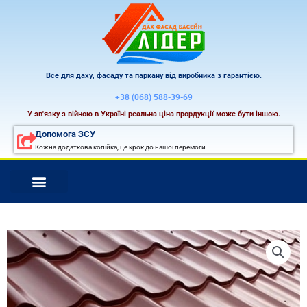
Перейти
к
содержимому
Все для даху, фасаду та паркану від виробника з гарантією.
+38 (068) 588-39-69
У зв'язку з війною в Україні реальна ціна прордукції може бути іншою.
Допомога ЗСУ
Кожна додаткова копійка, це крок до нашої перемоги