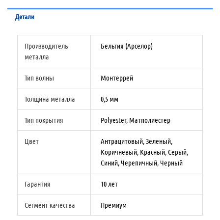
Детали
Производитель
Бельгия (Арселор)
металла
Тип волны
Монтеррей
Толщина металла
0,5 мм
Тип покрытия
Polyester, Матполиестер
Цвет
Антрацитовый, Зеленый,
Коричневый, Красный, Серый,
Синий, Черепичный, Черный
Гарантия
10 лет
Сегмент качества
Премиум