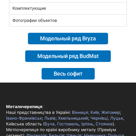
Комплектующие
Фотографии объектов
Модельный ряд Bryza
Модельный ряд BudMat
Весь софит
Металочерепиця
:
Наші представництва в Україні:
Вінниця;
Київ;
Житомир
;
Івано-Франківськ
;
Львів
;
Хмельницький
;
Чернівці
,
Луцьк
,
Київська область (
Буча, Гостомель
,
Ірпінь
,
Стоянка
).
Метлочерепиця по країні виробнику металу (Преміум
сегмент):
Фінляндія
;
Бельгія
;
Швеція
;
Німеччина
;
Польща
.