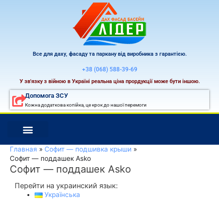
Перейти
к
содержимому
Все для даху, фасаду та паркану від виробника з гарантією.
+38 (068) 588-39-69
У зв'язку з війною в Україні реальна ціна прордукції може бути іншою.
Допомога ЗСУ
Кожна додаткова копійка, це крок до нашої перемоги
Главная
Софит — подшивка крыши
Софит — поддашек Asko
Софит — поддашек Asko
Перейти на украинский язык:
Українська