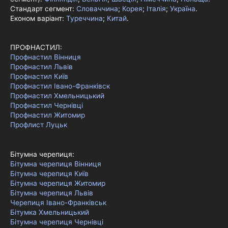
Стандарт сегмент:
Словаччина
;
Корея
;
Італія
;
Україна
.
Економ варіант:
Туреччина
;
Китай
.
ПРОФНАСТИЛ:
Профнастил Вінниця
Профнастил Львів
Профнастил Київ
Профнастил Івано-Франківск
Профнастил Хмельницький
Профнастил Чернівці
Профнастил Житомир
Профлист Луцьк
Бітумна черепиця:
Бітумна черепиця Вінниця
Бітумна черепиця Київ
Бітумна черепиця Житомир
Бітумна черепиця Львів
Черепиця Івано-Франківськ
Бітумка Хмельницький
Бітумна черепиця Чернівці