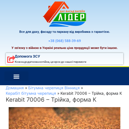
Перейти
до
вмісту
Все для даху, фасаду та паркану від виробника з гарантією.
+38 (068) 588-39-69
У зв'язку з війною в Україні реальна ціна прордукції може бути іншою.
Допомога ЗСУ
Кожна додаткова копійка, це крок до нашої перемоги
Домашня
Бітумна черепиця Вінниця
Керабіт бітумна черепиця
Kerabit 70006 – Трійка, форма К
Kerabit 70006 – Трійка, форма К