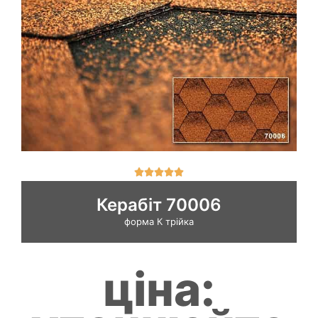
О





ц
і
Керабіт 70006
н
форма К трійка
к
а
5
і
ціна:
з
5