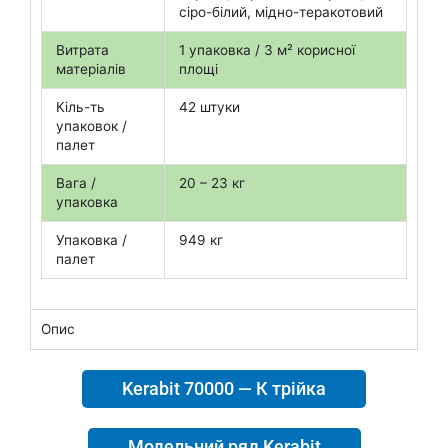
сіро-білий, мідно-теракотовий
Витрата
1 упаковка / 3 м² корисної
матеріалів
площі
Кіль-ть
42 штуки
упаковок /
палет
Вага /
20 – 23 кг
упаковка
Упаковка /
949 кг
палет
Опис
Kerabit 70000 — К трійка
Модельний ряд Kerabit