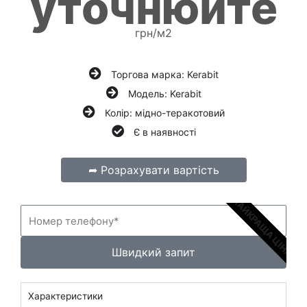
уточнюйте
грн/м2
Торгова марка: Kerabit
Модель: Kerabit
Колір: мідно-теракотовий
Є в наявності
➦ Розрахувати вартість
НАЙКРАЩА ЦІНА
Н
о
м
е
Швидкий запит
р
т
е
Характеристики
л