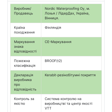
е
ф
Виробник/
Nordic Waterproofing Oy, м.
о
Продавець
Лохья / ЛідерДах, Україна,
н
Вінниця.
у
Країна
Фінляндія
походження
Маркування
СЕ-Маркування
знака
відповідності
Пожежна
BROOF(t2)
класифікація
Декларація
Kerabit-резінобітумні покриття
виробника
про
відповідність
Контроль за
Система контролю на
якістю
виробництві та центр якості
VTT