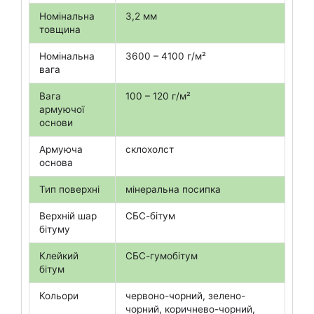
Номінальна
3,2 мм
товщина
Номінальна
3600 – 4100 г/м²
вага
Вага
100 – 120 г/м²
армуючої
основи
Армуюча
склохолст
основа
Тип поверхні
мінеральна посипка
Верхній шар
СБС-бітум
бітуму
Клейкий
СБС-гумобітум
бітум
Кольори
червоно-чорний, зелено-
чорний, коричнево-чорний,