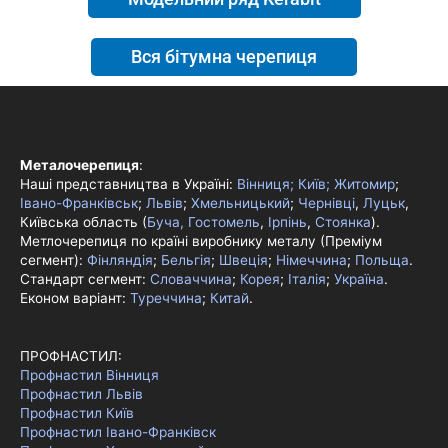
Вся бітумна черепиця
Металочерепиця
:
Наші представництва в Україні:
Вінниця;
Київ;
Житомир
;
Івано-Франківськ
;
Львів
;
Хмельницький
;
Чернівці
,
Луцьк
,
Київська область (
Буча, Гостомель
,
Ірпінь
,
Стоянка
).
Метлочерепиця по країні виробнику металу (Преміум
сегмент):
Фінляндія
;
Бельгія
;
Швеція
;
Німеччина
;
Польща
.
Стандарт сегмент:
Словаччина
;
Корея
;
Італія
;
Україна
.
Економ варіант:
Туреччина
;
Китай
.
ПРОФНАСТИЛ:
Профнастил Вінниця
Профнастил Львів
Профнастил Київ
Профнастил Івано-Франківск