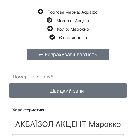
Торгова марка: Aquaizol
Модель: Акцент
Колір: Марокко
Є в наявності
➦ Розрахувати вартість
Н
о
м
е
Швидкий запит
р
т
е
Характеристики
л
е
АКВАЇЗОЛ АКЦЕНТ Марокко
ф
о
н