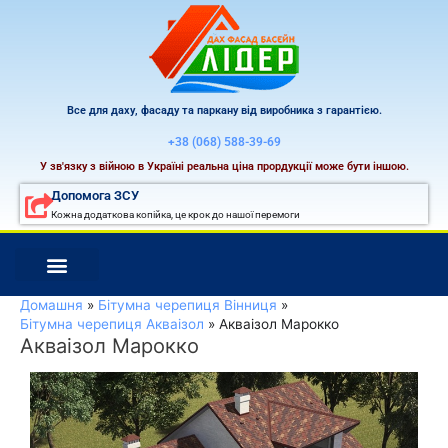
Перейти
до
вмісту
Все для даху, фасаду та паркану від виробника з гарантією.
+38 (068) 588-39-69
У зв'язку з війною в Україні реальна ціна прордукції може бути іншою.
Допомога ЗСУ
Кожна додаткова копійка, це крок до нашої перемоги
Домашня
Бітумна черепиця Вінниця
Бітумна черепиця Акваізол
Акваізол Марокко
Акваізол Марокко