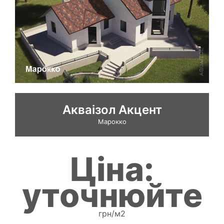
Акваізол Акцент
Марокко
Ціна:
уточнюйте
грн/м2