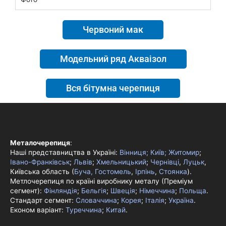
Червоний мак
Модельний ряд Акваізол
Вся бітумна черепиця
Металочерепиця
:
Наші представництва в Україні:
Вінниця;
Київ;
Житомир
;
Івано-Франківськ
;
Львів
;
Хмельницький
;
Чернівці
,
Луцьк
,
Київська область (
Буча, Гостомель
,
Ірпінь
,
Стоянка
).
Метлочерепиця по країні виробнику металу (Преміум
сегмент):
Фінляндія
;
Бельгія
;
Швеція
;
Німеччина
;
Польща
.
Стандарт сегмент:
Словаччина
;
Корея
;
Італія
;
Україна
.
Економ варіант:
Туреччина
;
Китай
.