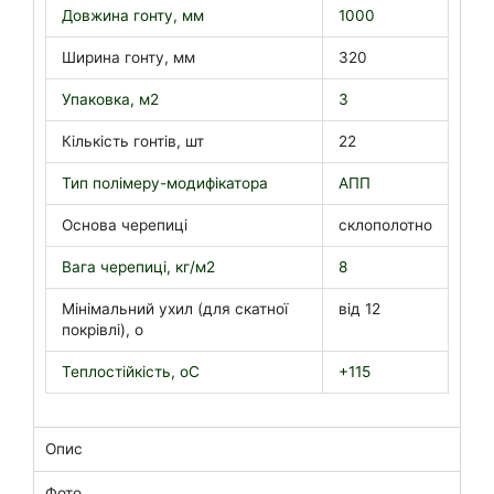
Довжина гонту, мм
1000
у
Ширина гонту, мм
320
Упаковка, м2
3
Кількість гонтів, шт
22
Тип полімеру-модифікатора
АПП
Основа черепиці
склополотно
Вага черепиці, кг/м2
8
Мінімальний ухил (для скатної
від 12
покрівлі), o
Теплостійкість, oC
+115
Опис
Фото