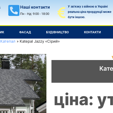
Наші контакти
У зв'язку з війною в Україні
д
реальна ціна прордукції може
Пн - Нд: 9:00 - 18:00
бути іншою.
ИК
ФАСАД
БУДІВНИЦТВО
КОНТАКТИ
 Катепал
Katepal Jazzy «Сірий»
Кате
ціна: 