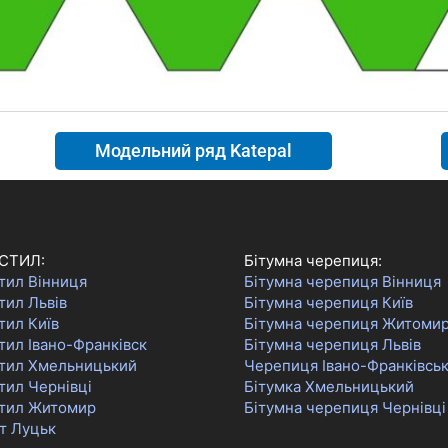
Модельний ряд Katepal
СТИЛ:
Бітумна черепиця:
тил Вінниця
Бітумна черепиця Вінниця
тил Львів
Бітумна черепиця Київ
тил Київ
Бітумна черепиця Житоми
ил Івано-Франківск
Бітумна черепиця Львів
тил Хмельницький
Черепиця Івано-Франківсь
тил Чернівці
Бітумка Хмельницький
тил Житомир
Бітумна черепиця Чернівці
т Луцьк