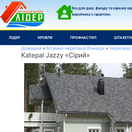
Перейти
Все для даху, фасаду та паркану ві
до
виробника з гарантією.
вмісту
ЛІДЕР
КРОВЛЯ
ПРОФНАСТИЛ
ШТАХЕТН
Домашня
Бітумна черепиця Вінниця
Черепиця
Katepal Jazzy «Сірий»