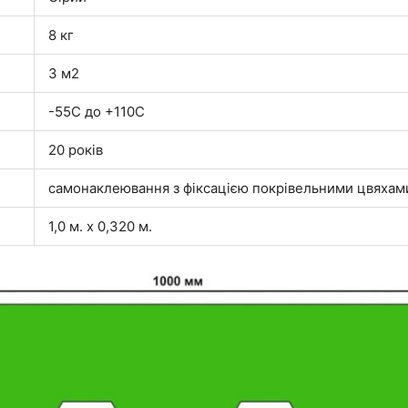
о
н
8 кг
у
3 м2
-55С до +110С
20 років
самонаклеювання з фіксацією покрівельними цвяхам
1,0 м. х 0,320 м.