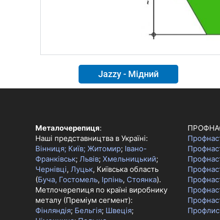
Jazzy - Мідний
Металочерепиця
:
ПРОФНА
Наші представництва в Україні:
Профнас
Вінниця;
Київ;
Житомир
;
Івано-
Профнас
Франківськ
;
Львів
;
Хмельницький
;
Профнас
Чернівці
,
Луцьк
, Київська область
Профнаст
(
Буча, Гостомель
,
Ірпінь
,
Стоянка
).
Профнас
Метлочерепиця по країні виробнику
Профнас
металу (Преміум сегмент):
Профнас
Фінляндія
;
Бельгія
;
Швеція
;
Профлис