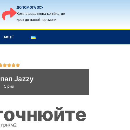
ДОПОМОГА ЗСУ
Кожна додаткова копійка, це
крок до нашої перемоги
АКЦІЇ
О





ц
пал Jazzy
і
н
Сірий
к
а
5
уточнюйте
і
з
5
грн/м2