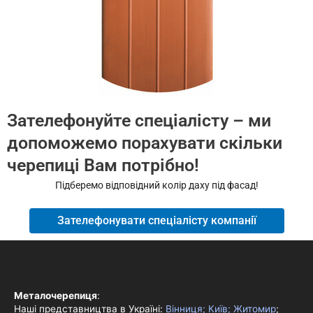
Зателефонуйте спеціалісту – ми
допоможемо порахувати скільки
черепиці Вам потрібно!
Підберемо відповідний колір даху під фасад!
Зателефонувати спеціалісту компанії
Металочерепиця
:
Наші представництва в Україні:
Вінниця;
Київ;
Житомир
;