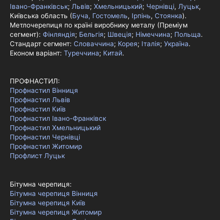
Івано-Франківськ
;
Львів
;
Хмельницький
;
Чернівці
,
Луцьк
,
Київська область (
Буча, Гостомель
,
Ірпінь
,
Стоянка
).
Метлочерепиця по країні виробнику металу (Преміум
сегмент):
Фінляндія
;
Бельгія
;
Швеція
;
Німеччина
;
Польща
.
Стандарт сегмент:
Словаччина
;
Корея
;
Італія
;
Україна
.
Економ варіант:
Туреччина
;
Китай
.
ПРОФНАСТИЛ:
Профнастил Вінниця
Профнастил Львів
Профнастил Київ
Профнастил Івано-Франківск
Профнастил Хмельницький
Профнастил Чернівці
Профнастил Житомир
Профлист Луцьк
Бітумна черепиця:
Бітумна черепиця Вінниця
Бітумна черепиця Київ
Бітумна черепиця Житомир