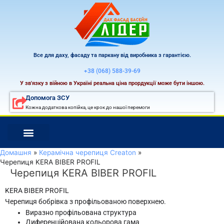
Перейти
до
вмісту
Все для даху, фасаду та паркану від виробника з гарантією.
+38 (068) 588-39-69
У зв'язку з війною в Україні реальна ціна прордукції може бути іншою.
Допомога ЗСУ
Кожна додаткова копійка, це крок до нашої перемоги
Домашня
Керамічна черепиця Creaton
Черепиця KERA BIBER PROFIL
Черепиця KERA BIBER PROFIL
KERA BIBER PROFIL
Черепиця бобрівка з профільованою поверхнею.
Виразно профільована структура
Диференційована кольорова гама