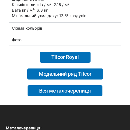
Кількість листів / м²: 2.15 / м²
Вага кг / м²: 6.3 кг
Мінімальний ухил даху: 12.5º градусів
Схема кольорів
Фото
Tilcor Royal
Модельний ряд Tilcor
Вся металочерепиця
Металочерепиця
: