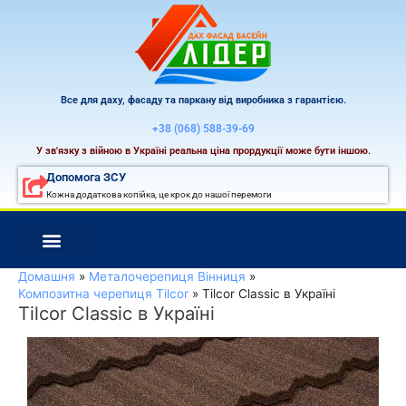
Перейти
до
вмісту
Все для даху, фасаду та паркану від виробника з гарантією.
+38 (068) 588-39-69
У зв'язку з війною в Україні реальна ціна прордукції може бути іншою.
Допомога ЗСУ
Кожна додаткова копійка, це крок до нашої перемоги
Домашня
Металочерепиця Вінниця
Композитна черепиця Tilcor
Tilcor Classic в Україні
Tilcor Classic в Україні