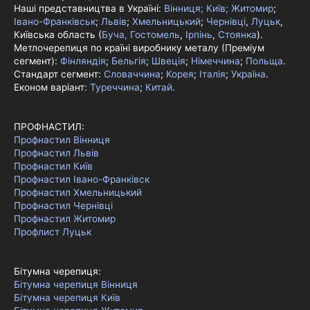
Наші представництва в Україні:
Вінниця;
Київ;
Житомир
;
Івано-Франківськ
;
Львів
;
Хмельницький
;
Чернівці
,
Луцьк
,
Київська область (
Буча, Гостомель
,
Ірпінь
,
Стоянка
).
Метлочерепиця по країні виробнику металу (Преміум
сегмент):
Фінляндія
;
Бельгія
;
Швеція
;
Німеччина
;
Польща
.
Стандарт сегмент:
Словаччина
;
Корея
;
Італія
;
Україна
.
Економ варіант:
Туреччина
;
Китай
.
ПРОФНАСТИЛ:
Профнастил Вінниця
Профнастил Львів
Профнастил Київ
Профнастил Івано-Франківск
Профнастил Хмельницький
Профнастил Чернівці
Профнастил Житомир
Профлист Луцьк
Бітумна черепиця:
Бітумна черепиця Вінниця
Бітумна черепиця Київ