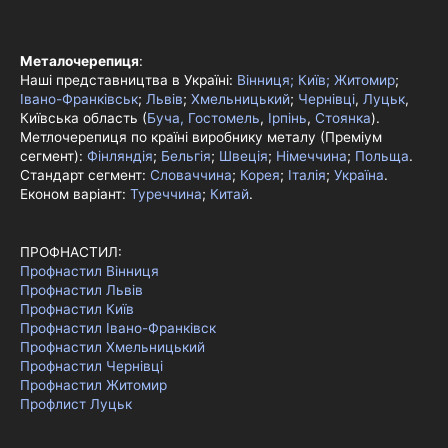
Металочерепиця
:
Наші представництва в Україні:
Вінниця;
Київ;
Житомир
;
Івано-Франківськ
;
Львів
;
Хмельницький
;
Чернівці
,
Луцьк
,
Київська область (
Буча, Гостомель
,
Ірпінь
,
Стоянка
).
Метлочерепиця по країні виробнику металу (Преміум
сегмент):
Фінляндія
;
Бельгія
;
Швеція
;
Німеччина
;
Польща
.
Стандарт сегмент:
Словаччина
;
Корея
;
Італія
;
Україна
.
Економ варіант:
Туреччина
;
Китай
.
ПРОФНАСТИЛ:
Профнастил Вінниця
Профнастил Львів
Профнастил Київ
Профнастил Івано-Франківск
Профнастил Хмельницький
Профнастил Чернівці
Профнастил Житомир
Профлист Луцьк