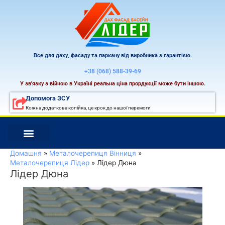
Перейти
до
вмісту
Все для даху, фасаду та паркану від виробника з гарантією.
+38 (068) 588-39-69
У зв'язку з війною в Україні реальна ціна прордукції може бути іншою.
Допомога ЗСУ
Кожна додаткова копійка, це крок до нашої перемоги
Домашня
Металочерепиця Вінниця
Металочерепиця Лідер
Лідер Дюна
Лідер Дюна