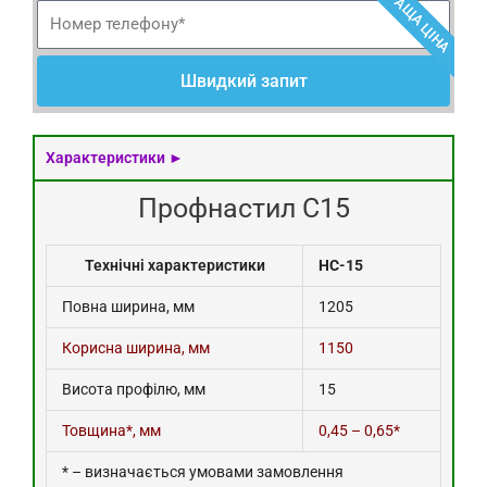
КРАЩА ЦІНА
Н
о
м
е
Швидкий запит
р
т
е
л
Характеристики ►
е
ф
Профнастил С15
о
н
у
Технічні характеристики
НС-15
Повна ширина, мм
1205
Корисна ширина, мм
1150
Висота профілю, мм
15
Товщина*, мм
0,45 – 0,65*
* – визначається умовами замовлення