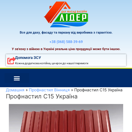
Перейти
до
вмісту
Все для даху, фасаду та паркану від виробника з гарантією.
+38 (068) 588-39-69
У зв'язку з війною в Україні реальна ціна прордукції може бути іншою.
Допомога ЗСУ
Кожна додаткова копійка, це крок до нашої перемоги
Домашня
Профнастил Вінниця
Профнастил С15 Україна
Профнастил С15 Україна