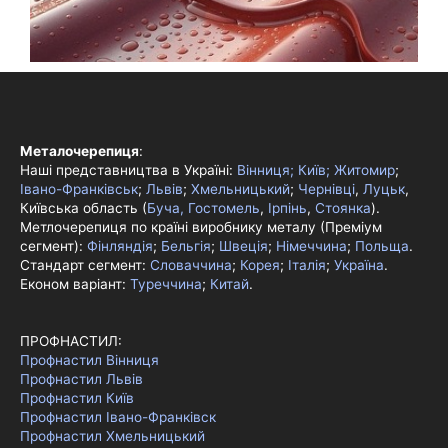
Металочерепиця
:
Наші представництва в Україні:
Вінниця;
Київ;
Житомир
;
Івано-Франківськ
;
Львів
;
Хмельницький
;
Чернівці
,
Луцьк
,
Київська область (
Буча, Гостомель
,
Ірпінь
,
Стоянка
).
Метлочерепиця по країні виробнику металу (Преміум
сегмент):
Фінляндія
;
Бельгія
;
Швеція
;
Німеччина
;
Польща
.
Стандарт сегмент:
Словаччина
;
Корея
;
Італія
;
Україна
.
Економ варіант:
Туреччина
;
Китай
.
ПРОФНАСТИЛ:
Профнастил Вінниця
Профнастил Львів
Профнастил Київ
Профнастил Івано-Франківск
Профнастил Хмельницький