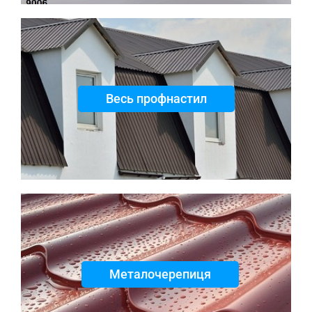
Весь профнастил
Металочерепиця