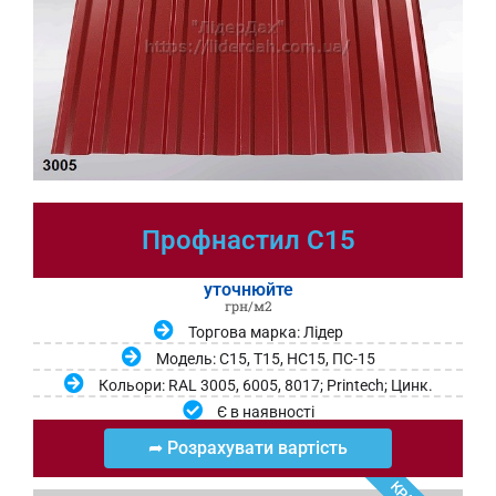
Профнастил С15
уточнюйте
грн/м2
Торгова марка: Лідер
Модель: С15, Т15, НС15, ПС-15
Кольори: RAL 3005, 6005, 8017; Printech; Цинк.
Є в наявності
➦ Розрахувати вартість