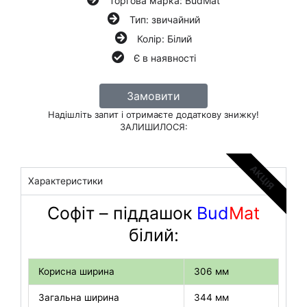
Торгова марка: BudMat
Тип: звичайний
Колір: Білий
Є в наявності
Замовити
Надішліть запит і отримаєте додаткову знижку!
ЗАЛИШИЛОСЯ:
АКЦІЯ
Характеристики
Софіт – піддашок
Bud
Mat
білий:
Корисна ширина
306 мм
Загальна ширина
344 мм