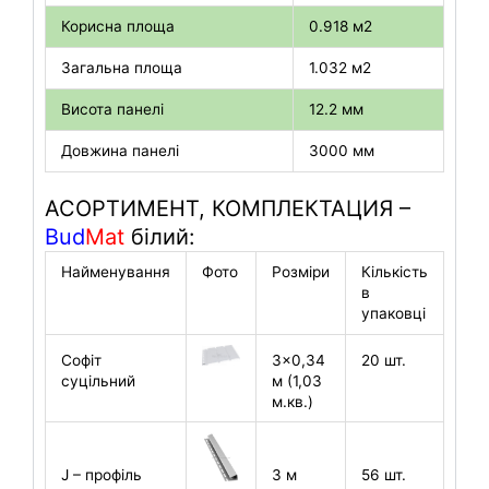
Корисна площа
0.918 м2
Загальна площа
1.032 м2
Висота панелі
12.2 мм
Довжина панелі
3000 мм
АСОРТИМЕНТ, КОМПЛЕКТАЦИЯ –
Bud
Mat
білий:
Найменування
Фото
Розміри
Кількість
в
упаковці
Софіт
3×0,34
20 шт.
суцільний
м (1,03
м.кв.)
J – профіль
3 м
56 шт.