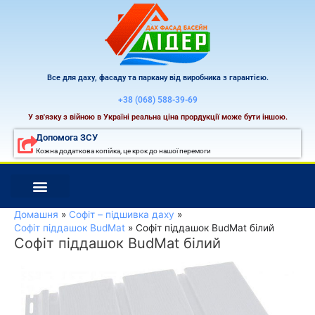
Перейти
до
вмісту
Все для даху, фасаду та паркану від виробника з гарантією.
+38 (068) 588-39-69
У зв'язку з війною в Україні реальна ціна прордукції може бути іншою.
Допомога ЗСУ
Кожна додаткова копійка, це крок до нашої перемоги
Домашня
Софіт – підшивка даху
Софіт піддашок BudMat
Софіт піддашок BudMat білий
Софіт піддашок BudMat білий