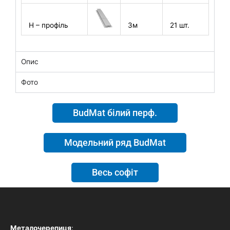
H – профіль
3м
21 шт.
Опис
Фото
BudMat білий перф.
Модельний ряд BudMat
Весь софіт
Металочерепиця
: