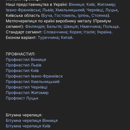
Наші представництва в Україні:
Вінниця;
Київ;
Житомир
;
Івано-Франківськ
;
Львів
;
Хмельницький
;
Чернівці
,
Луцьк
,
Київська область (
Буча, Гостомель
,
Ірпінь
,
Стоянка
).
Метлочерепиця по країні виробнику металу (Преміум
сегмент):
Фінляндія
;
Бельгія
;
Швеція
;
Німеччина
;
Польща
.
Стандарт сегмент:
Словаччина
;
Корея
;
Італія
;
Україна
.
Економ варіант:
Туреччина
;
Китай
.
ПРОФНАСТИЛ:
Профнастил Вінниця
Профнастил Львів
Профнастил Київ
Профнастил Івано-Франківск
Профнастил Хмельницький
Профнастил Чернівці
Профнастил Житомир
Профлист Луцьк
Бітумна черепиця:
Бітумна черепиця Вінниця
Бітумна черепиця Київ