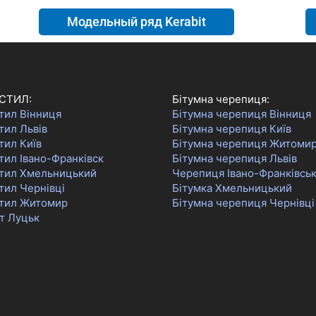
Модельный ряд Kerabit
СТИЛ:
Бітумна черепиця:
тил Вінниця
Бітумна черепиця Вінниця
тил Львів
Бітумна черепиця Київ
тил Київ
Бітумна черепиця Житоми
ил Івано-Франківск
Бітумна черепиця Львів
тил Хмельницький
Черепиця Івано-Франківсь
тил Чернівці
Бітумка Хмельницький
тил Житомир
Бітумна черепиця Чернівці
т Луцьк