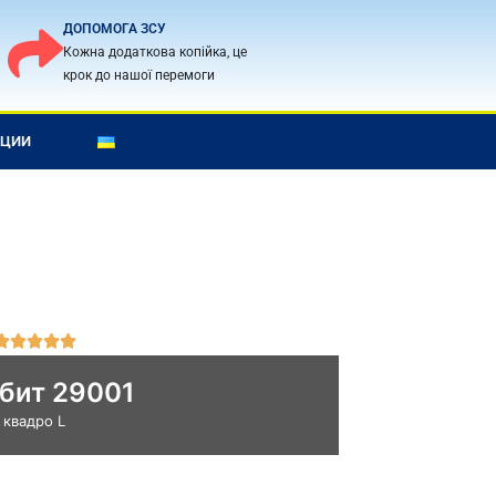
ДОПОМОГА ЗСУ
Кожна додаткова копійка, це
крок до нашої перемоги
КЦИИ
О





ц
бит 29001
е
н
квадро L
к
а
5