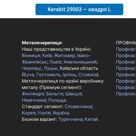
Kerabit 29003 — квадро L
Металочерепиця
:
ПРОФНА
Наші представництва в Україні:
Профнас
Вінниця;
Київ;
Житомир
;
Івано-
Профнас
Франківськ
;
Львів
;
Хмельницький
;
Профнас
Чернівці
,
Луцьк
, Київська область
Профнаст
(
Буча, Гостомель
,
Ірпінь
,
Стоянка
).
Профнас
Метлочерепиця по країні виробнику
Профнас
металу (Преміум сегмент):
Профнас
Фінляндія
;
Бельгія
;
Швеція
;
Профлис
Німеччина
;
Польща
.
Стандарт сегмент:
Словаччина
;
Корея
;
Італія
;
Україна
.
Економ варіант:
Туреччина
;
Китай
.