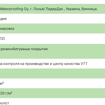
е
л
Waterproofing Oy, г. Лохья/ ЛидерДах , Украина, Винница.
е
ф
ндия
о
н
кировка
а
t2)
t-резинобитумные покрытия
а контроля на производстве и центр качества VTT
/м²
20 г/м²
холст