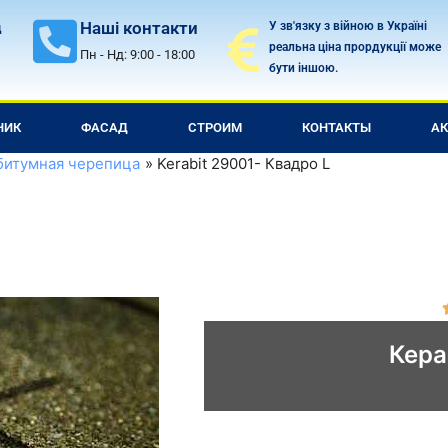
Наші контакти
У зв'язку з війною в Україні
д
реальна ціна прордукції може
Пн - Нд: 9:00 - 18:00
бути іншою.
НИК
ФАСАД
СТРОИМ
КОНТАКТЫ
А
битумная черепица
Kerabit 29001- Квадро L
Кера