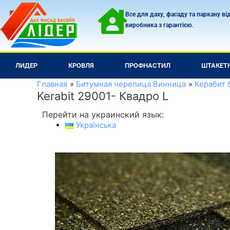
Перейти
Все для даху, фасаду та паркану ві
к
виробника з гарантією.
содержимому
ЛИДЕР
КРОВЛЯ
ПРОФНАСТИЛ
ШТАКЕТ
Главная
Битумная черепица Винница
Керабит 
Kerabit 29001- Квадро L
Перейти на украинский язык:
Українська