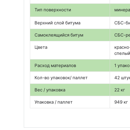
Тип поверхности
минера
Верхний слой битума
СБС-б
Самоклеящийся битум
СБС-ре
Цвета
красно
спелый
Расход материалов
1 упак
Кол-во упаковок/ паллет
42 шту
Вес / упаковка
22 кг
Упаковка / паллет
949 кг