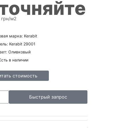
уточняйте
и
з
5
грн/м2
овая марка: Kerabit
ль: Kerabit 29001
вет: Оливковый
Есть в наличии
итать стоимость
Быстрый запрос