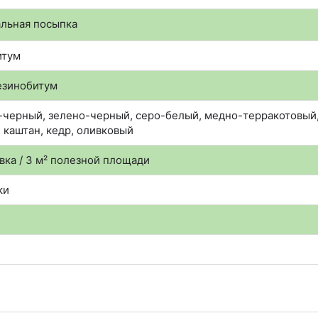
льная посыпка
итум
зинобитум
-черный, зелено-черный, серо-белый, медно-терракотовый, 
 каштан, кедр, оливковый
овка / 3 м² полезной площади
ки