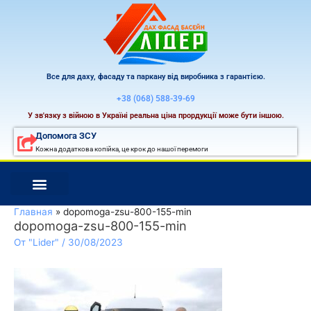
Перейти
к
содержимому
Все для даху, фасаду та паркану від виробника з гарантією.
+38 (068) 588-39-69
У зв'язку з війною в Україні реальна ціна прордукції може бути іншою.
Допомога ЗСУ
Кожна додаткова копійка, це крок до нашої перемоги
Главная
dopomoga-zsu-800-155-min
dopomoga-zsu-800-155-min
От
"Lider"
/
30/08/2023