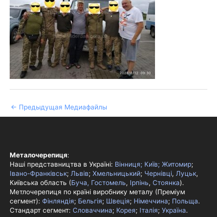
←
Предыдущая Медиафайлы
Металочерепиця
:
Наші представництва в Україні:
Вінниця;
Київ;
Житомир
;
Івано-Франківськ
;
Львів
;
Хмельницький
;
Чернівці
,
Луцьк
,
Київська область (
Буча, Гостомель
,
Ірпінь
,
Стоянка
).
Метлочерепиця по країні виробнику металу (Преміум
сегмент):
Фінляндія
;
Бельгія
;
Швеція
;
Німеччина
;
Польща
.
Стандарт сегмент:
Словаччина
;
Корея
;
Італія
;
Україна
.