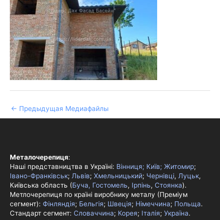
←
Предыдущая Медиафайлы
Металочерепиця
:
Наші представництва в Україні:
Вінниця;
Київ;
Житомир
;
Івано-Франківськ
;
Львів
;
Хмельницький
;
Чернівці
,
Луцьк
,
Київська область (
Буча, Гостомель
,
Ірпінь
,
Стоянка
).
Метлочерепиця по країні виробнику металу (Преміум
сегмент):
Фінляндія
;
Бельгія
;
Швеція
;
Німеччина
;
Польща
.
Стандарт сегмент:
Словаччина
;
Корея
;
Італія
;
Україна
.