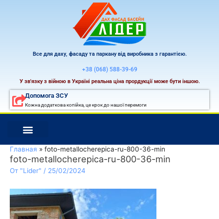
Перейти
к
содержимому
Все для даху, фасаду та паркану від виробника з гарантією.
+38 (068) 588-39-69
У зв'язку з війною в Україні реальна ціна прордукції може бути іншою.
Допомога ЗСУ
Кожна додаткова копійка, це крок до нашої перемоги
Главная
foto-metallocherepica-ru-800-36-min
foto-metallocherepica-ru-800-36-min
От
"Lider"
/
25/02/2024