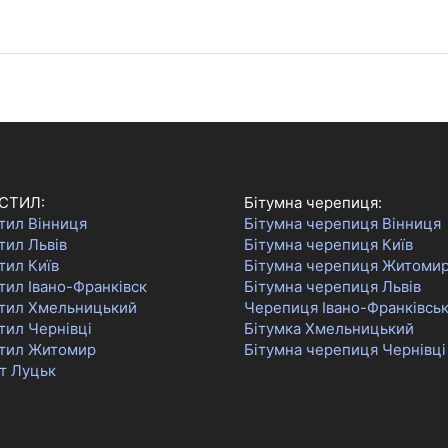
СТИЛ:
Бітумна черепиця:
тил Вінниця
Бітумна черепиця Вінниця
тил Львів
Бітумна черепиця Київ
тил Київ
Бітумна черепиця Житоми
ил Івано-Франківск
Бітумна черепиця Львів
тил Хмельницький
Черепиця Івано-Франківсь
тил Чернівці
Бітумка Хмельницький
тил Житомир
Бітумна черепиця Чернівці
т Луцьк