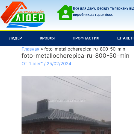
Перейти
Все для даху, фасаду та паркану ві
к
виробника з гарантією.
содержимому
ЛИДЕР
КРОВЛЯ
ПРОФНАСТИЛ
ШТАКЕТ
Главная
foto-metallocherepica-ru-800-50-min
foto-metallocherepica-ru-800-50-min
От
"Lider"
/
25/02/2024