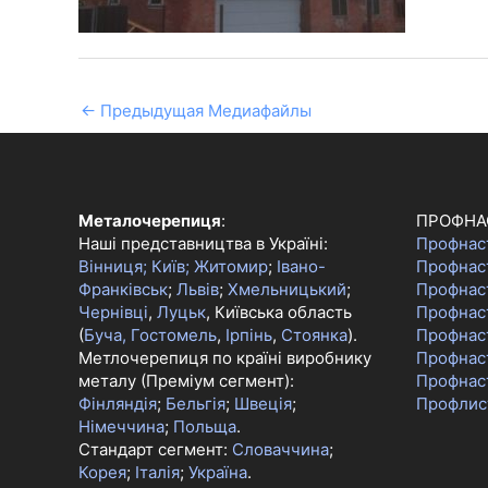
←
Предыдущая Медиафайлы
Металочерепиця
:
ПРОФНА
Наші представництва в Україні:
Профнас
Вінниця;
Київ;
Житомир
;
Івано-
Профнас
Франківськ
;
Львів
;
Хмельницький
;
Профнас
Чернівці
,
Луцьк
, Київська область
Профнаст
(
Буча, Гостомель
,
Ірпінь
,
Стоянка
).
Профнас
Метлочерепиця по країні виробнику
Профнас
металу (Преміум сегмент):
Профнас
Фінляндія
;
Бельгія
;
Швеція
;
Профлис
Німеччина
;
Польща
.
Стандарт сегмент:
Словаччина
;
Корея
;
Італія
;
Україна
.