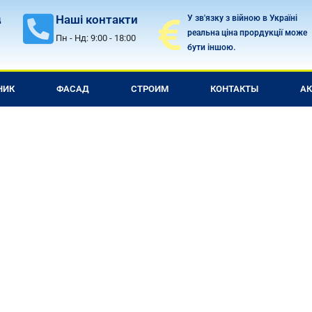
Наші контакти
У зв'язку з війною в Україні
д
реальна ціна прордукції може
Пн - Нд: 9:00 - 18:00
бути іншою.
НИК
ФАСАД
СТРОИМ
КОНТАКТЫ
А