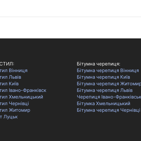
СТИЛ:
Бітумна черепиця:
тил Вінниця
Бітумна черепиця Вінниця
тил Львів
Бітумна черепиця Київ
тил Київ
Бітумна черепиця Житоми
ил Івано-Франківск
Бітумна черепиця Львів
тил Хмельницький
Черепиця Івано-Франківсь
тил Чернівці
Бітумка Хмельницький
тил Житомир
Бітумна черепиця Чернівці
т Луцьк