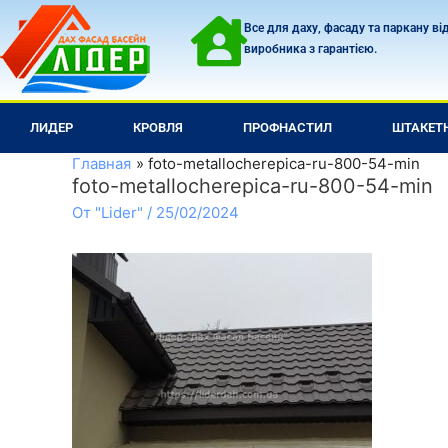
Перейти
Все для даху, фасаду та паркану ві
к
виробника з гарантією.
содержимому
ЛИДЕР
КРОВЛЯ
ПРОФНАСТИЛ
ШТАКЕТ
Главная
foto-metallocherepica-ru-800-54-min
foto-metallocherepica-ru-800-54-min
От
"Lider"
/
25/02/2024