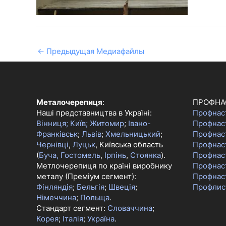
←
Предыдущая Медиафайлы
Металочерепиця
:
ПРОФНА
Наші представництва в Україні:
Профнас
Вінниця;
Київ;
Житомир
;
Івано-
Профнас
Франківськ
;
Львів
;
Хмельницький
;
Профнас
Чернівці
,
Луцьк
, Київська область
Профнаст
(
Буча, Гостомель
,
Ірпінь
,
Стоянка
).
Профнас
Метлочерепиця по країні виробнику
Профнас
металу (Преміум сегмент):
Профнас
Фінляндія
;
Бельгія
;
Швеція
;
Профлис
Німеччина
;
Польща
.
Стандарт сегмент:
Словаччина
;
Корея
;
Італія
;
Україна
.