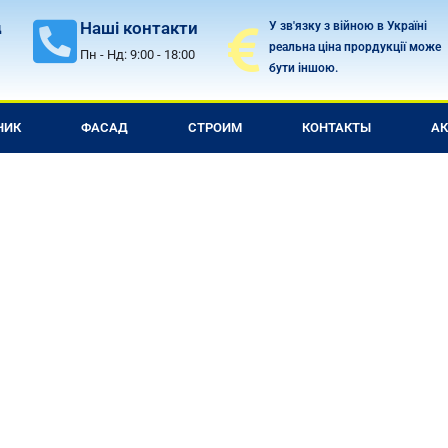
Наші контакти
У зв'язку з війною в Україні
д
реальна ціна прордукції може
Пн - Нд: 9:00 - 18:00
бути іншою.
НИК
ФАСАД
СТРОИМ
КОНТАКТЫ
А