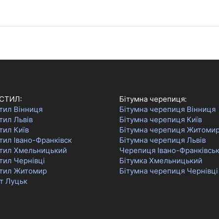
СТИЛ:
Бітумна черепиця:
тил Вінниця
Бітумна черепиця Вінниця
тил Львів
Бітумна черепиця Київ
тил Київ
Бітумна черепиця Житоми
ил Івано-Франківск
Бітумна черепиця Львів
тил Хмельницький
Черепиця Івано-Франківсь
тил Чернівці
Бітумка Хмельницький
тил Житомир
Бітумна черепиця Чернівці
т Луцьк