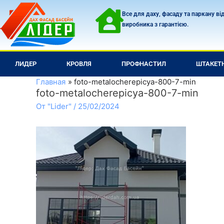
Перейти
Все для даху, фасаду та паркану ві
к
виробника з гарантією.
содержимому
ЛИДЕР
КРОВЛЯ
ПРОФНАСТИЛ
ШТАКЕТ
Главная
foto-metalocherepicya-800-7-min
foto-metalocherepicya-800-7-min
От
"Lider"
/
25/02/2024