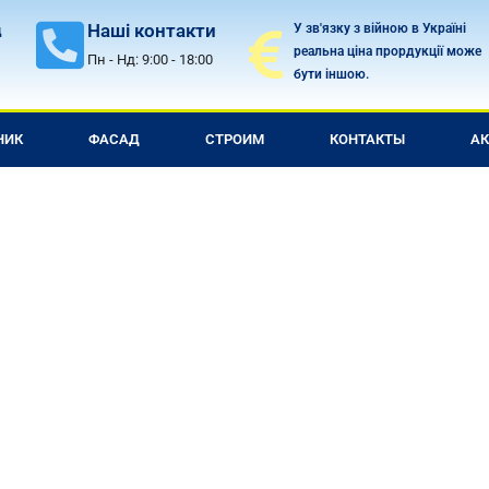
Наші контакти
У зв'язку з війною в Україні
д
реальна ціна прордукції може
Пн - Нд: 9:00 - 18:00
бути іншою.
НИК
ФАСАД
СТРОИМ
КОНТАКТЫ
А