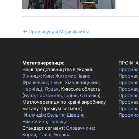
←
Предыдущая Медиафайлы
Металочерепиця
:
ПРОФНА
Наші представництва в Україні:
Профнас
Вінниця;
Київ;
Житомир
;
Івано-
Профнас
Франківськ
;
Львів
;
Хмельницький
;
Профнас
Чернівці
,
Луцьк
, Київська область
Профнаст
(
Буча, Гостомель
,
Ірпінь
,
Стоянка
).
Профнас
Метлочерепиця по країні виробнику
Профнас
металу (Преміум сегмент):
Профнас
Фінляндія
;
Бельгія
;
Швеція
;
Профлис
Німеччина
;
Польща
.
Стандарт сегмент:
Словаччина
;
Корея
;
Італія
;
Україна
.