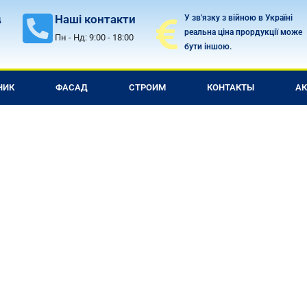
Наші контакти
У зв'язку з війною в Україні
д
реальна ціна прордукції може
Пн - Нд: 9:00 - 18:00
бути іншою.
НИК
ФАСАД
СТРОИМ
КОНТАКТЫ
А