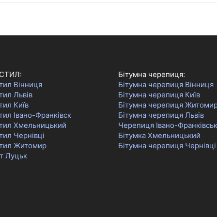
СТИЛ:
Бітумна черепиця:
тил Вінниця
Бітумна черепиця Вінниця
тил Львів
Бітумна черепиця Київ
тил Київ
Бітумна черепиця Житоми
ил Івано-Франківск
Бітумна черепиця Львів
тил Хмельницький
Черепиця Івано-Франківсь
тил Чернівці
Бітумка Хмельницький
тил Житомир
Бітумна черепиця Чернівці
т Луцьк