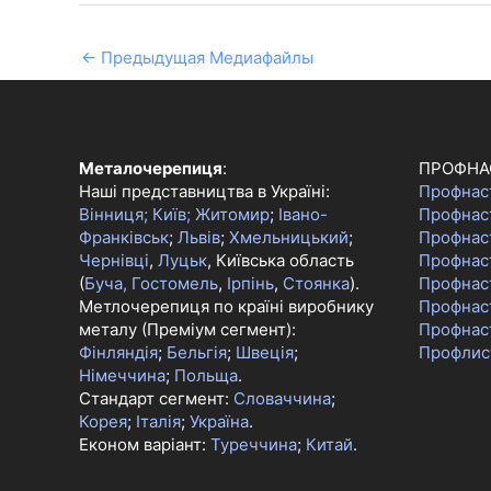
←
Предыдущая Медиафайлы
Металочерепиця
:
ПРОФНА
Наші представництва в Україні:
Профнас
Вінниця;
Київ;
Житомир
;
Івано-
Профнас
Франківськ
;
Львів
;
Хмельницький
;
Профнас
Чернівці
,
Луцьк
, Київська область
Профнаст
(
Буча, Гостомель
,
Ірпінь
,
Стоянка
).
Профнас
Метлочерепиця по країні виробнику
Профнас
металу (Преміум сегмент):
Профнас
Фінляндія
;
Бельгія
;
Швеція
;
Профлис
Німеччина
;
Польща
.
Стандарт сегмент:
Словаччина
;
Корея
;
Італія
;
Україна
.
Економ варіант:
Туреччина
;
Китай
.