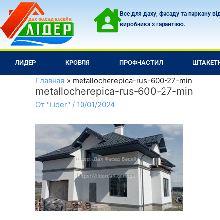
Перейти
Все для даху, фасаду та паркану ві
к
виробника з гарантією.
содержимому
ЛИДЕР
КРОВЛЯ
ПРОФНАСТИЛ
ШТАКЕТ
Главная
metallocherepica-rus-600-27-min
metallocherepica-rus-600-27-min
От
"Lider"
/
10/01/2024