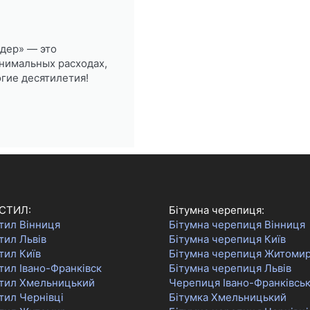
дер» — это
нимальных расходах,
огие десятилетия!
СТИЛ:
Бітумна черепиця:
тил Вінниця
Бітумна черепиця Вінниця
тил Львів
Бітумна черепиця Київ
тил Київ
Бітумна черепиця Житоми
ил Івано-Франківск
Бітумна черепиця Львів
тил Хмельницький
Черепиця Івано-Франківсь
тил Чернівці
Бітумка Хмельницький