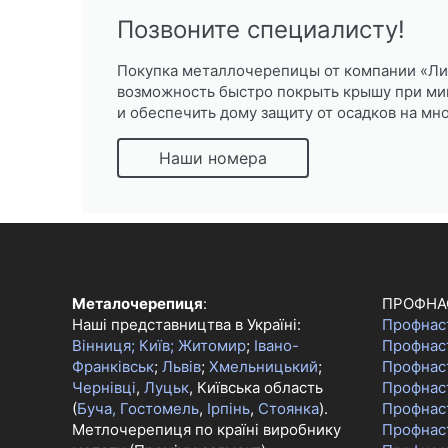
Позвоните специалисту!
Покупка металлочерепицы от компании «Ли
возможность быстро покрыть крышу при ми
и обеспечить дому защиту от осадков на мн
Наши номера
Металочерепиця
:
ПРОФНА
Наші представництва в Україні:
Профнас
Вінниця;
Київ;
Житомир
;
Івано-
Профнас
Франківськ
;
Львів
;
Хмельницький
;
Профнас
Чернівці
,
Луцьк
, Київська область
Профнаст
(
Буча, Гостомель
,
Ірпінь
,
Стоянка
).
Профнас
Метлочерепиця по країні виробнику
Профнас