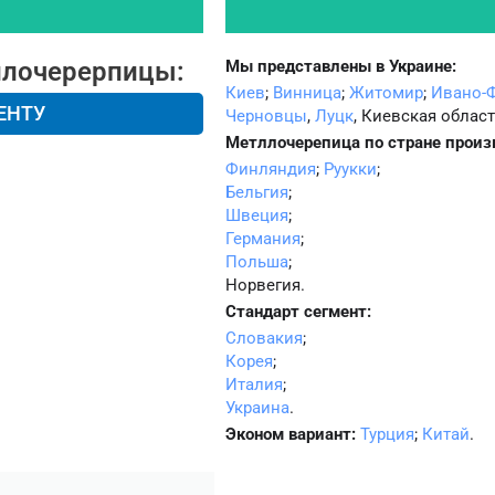
ллочерерпицы:
Мы представлены в Украине:
Киев
;
Винница
;
Житомир
;
Ивано-
ЕНТУ
Черновцы
,
Луцк
, Киевская област
Метллочерепица по стране произ
Финляндия
;
Руукки
;
Бельгия
;
Швеция
;
Германия
;
Польша
;
Норвегия.
Стандарт сегмент:
Словакия
;
Корея
;
Италия
;
Украина
.
Эконом вариант:
Турция
;
Китай
.