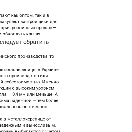
ают как оптом, так и в
 закупают застройщики для
тория розничных продаж —
и обновлять крышу.
следует обратить
инского производства, то
металлочерепицы в Украине
ого производства или
ой себестоимостью. Именно
рукций с высоким уровнем
лла — 0,4 мм или меньше. А
есьма надежной — тем более
овольно качественное
а в металлочерепице от
о надежным и выносливым.
ррозии выбираются с учетом