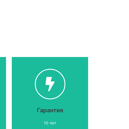
сухость дома.
радовать и сберегать
на долгий срок будет Вас
металлочерепица
Гарантия
Наша
10 лет