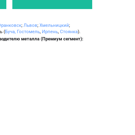
Франковск
;
Львов
;
Хмельницкий
;
ь (
Буча, Гостомель
,
Ирпень
,
Стоянка
).
водителю металла (Премиум сегмент):