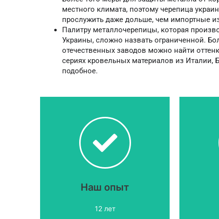
местного климата, поэтому черепица украи
прослужить даже дольше, чем импортные и
Палитру металлочерепицы, которая произво
Украины, сложно назвать ограниченной. Бол
отечественных заводов можно найти оттенк
сериях кровельных материалов из Италии, 
подобное.
порекомендовать.
знаем, что
ка
на протяжении 12 лет. Мы
металлочерепицу
Ме
Наш опыт
Продаем
12 лет