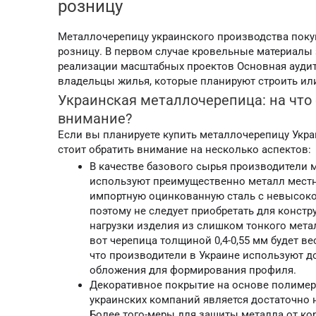
розницу
Металлочерепицу украинского производства покуп
розницу. В первом случае кровельные материалы
реализации масштабных проектов Основная ауди
владельцы жилья, которые планируют строить ил
Украинская металлочерепица: на что 
внимание?
Если вы планируете купить металлочерепицу Укра
стоит обратить внимание на несколько аспектов:
В качестве базового сырья производители 
используют преимущественно металл местн
импортную оцинкованную сталь с невысок
поэтому не следует приобретать для конст
нагрузки изделия из слишком тонкого мета
вот черепица толщиной 0,4-0,55 мм будет в
что производители в Украине используют д
обложения для формирования профиля.
Декоративное покрытие на основе полимер
украинских компаний является достаточн
Более того-меры для защиты металла от ко