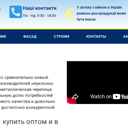
Наші контакти
У зв'язку з війною в Україні
д
реальна ціна прордукції може
Пн - Нд: 9:00 - 18:00
бути іншою.
НИК
ФАСАД
СТРОИМ
КОНТАКТЫ
А
сс сравнительно новый.
роизводителей неуклонно
о металлическая черепица
льную долю потребностей
емого качества и довольно
 достаточно конкурентной
 купить оптом и в