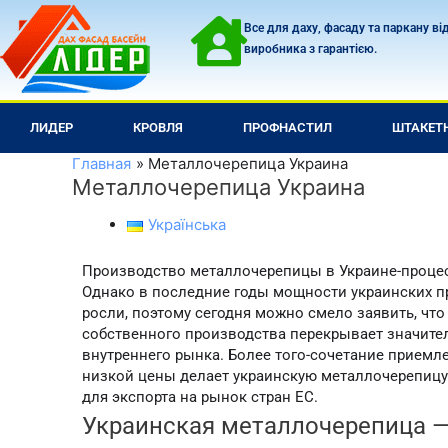
Перейти
Все для даху, фасаду та паркану ві
к
виробника з гарантією.
содержимому
ЛИДЕР
КРОВЛЯ
ПРОФНАСТИЛ
ШТАКЕТ
Главная
Металлочерепица Украина
Металлочерепица Украина
Українська
Производство металлочерепицы в Украине-проце
Однако в последние годы мощности украинских п
росли, поэтому сегодня можно смело заявить, чт
собственного производства перекрывает значите
внутреннего рынка. Более того-сочетание приемл
низкой цены делает украинскую металлочерепицу
для экспорта на рынок стран ЕС.
Украинская металлочерепица —