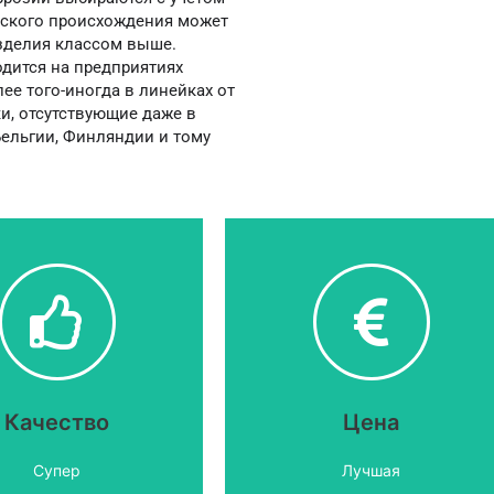
нского происхождения может
зделия классом выше.
дится на предприятиях
ее того-иногда в линейках от
и, отсутствующие даже в
Бельгии, Финляндии и тому
дополнительную скидку.
чественного металла.
скажите где и получите
производится из
Украине. Нашли дешевле? -
одни из самых низких в
таллочерепица
Качество
Цена
Наши цены
Супер
Лучшая