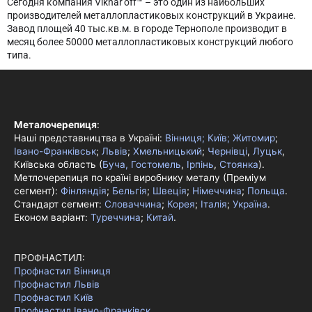
Сегодня компания Viknar’off™ – это один из наибольших
производителей металлопластиковых конструкций в Украине.
Завод площей 40 тыс.кв.м. в городе Тернополе производит в
месяц более 50000 металлопластиковых конструкций любого
типа.
Металочерепиця
:
Наші представництва в Україні:
Вінниця;
Київ;
Житомир
;
Івано-Франківськ
;
Львів
;
Хмельницький
;
Чернівці
,
Луцьк
,
Київська область (
Буча, Гостомель
,
Ірпінь
,
Стоянка
).
Метлочерепиця по країні виробнику металу (Преміум
сегмент):
Фінляндія
;
Бельгія
;
Швеція
;
Німеччина
;
Польща
.
Стандарт сегмент:
Словаччина
;
Корея
;
Італія
;
Україна
.
Економ варіант:
Туреччина
;
Китай
.
ПРОФНАСТИЛ:
Профнастил Вінниця
Профнастил Львів
Профнастил Київ
Профнастил Івано-Франківск