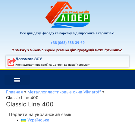
Перейти
к
содержимому
Все для даху, фасаду та паркану від виробника з гарантією.
+38 (068) 588-39-69
У зв'язку з війною в Україні реальна ціна прордукції може бути іншою.
Допомога ЗСУ
Кожна додаткова копійка, це крок до нашої перемоги
Главная
Металлопластиковые окна Viknaroff
Classic Line 400
Classic Line 400
Перейти на украинский язык:
Українська