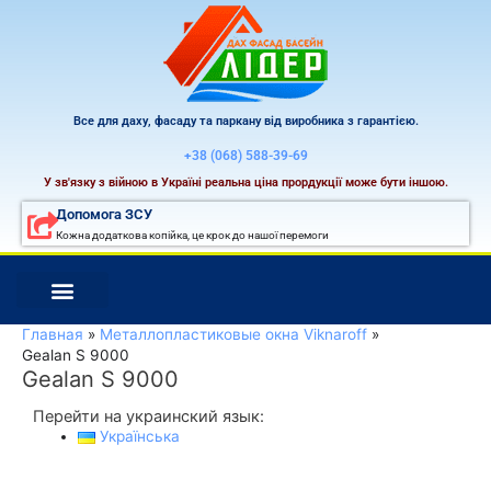
Перейти
к
содержимому
Все для даху, фасаду та паркану від виробника з гарантією.
+38 (068) 588-39-69
У зв'язку з війною в Україні реальна ціна прордукції може бути іншою.
Допомога ЗСУ
Кожна додаткова копійка, це крок до нашої перемоги
Главная
Металлопластиковые окна Viknaroff
Gealan S 9000
Gealan S 9000
Перейти на украинский язык:
Українська