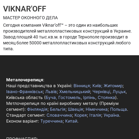
VIKNAR'OFF
МАСТЕР ОКОННОГО ДЕЛА
Сегодня компания Viknar’off™ – это один из наибольших
производителей металлопластиковых конструкций в Украине.
Завод площей 40 тыс.кв.м. в городе Тернополе производит в
месяц более 50000 металлопластиковых конструкций любого
типа.
Металочерепиця
:
Наші представництва в Україні:
Вінниця;
Київ;
Житомир
;
Івано-Франківськ
;
Львів
;
Хмельницький
;
Чернівці
,
Луцьк
,
Київська область (
Буча, Гостомель
,
Ірпінь
,
Стоянка
).
Метлочерепиця по країні виробнику металу (Преміум
сегмент):
Фінляндія
;
Бельгія
;
Швеція
;
Німеччина
;
Польща
.
Стандарт сегмент:
Словаччина
;
Корея
;
Італія
;
Україна
.
Економ варіант:
Туреччина
;
Китай
.
ПРОФНАСТИЛ: