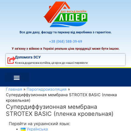
Перейти
к
содержимому
Все для даху, фасаду та паркану від виробника з гарантією.
+38 (068) 588-39-69
У зв'язку з війною в Україні реальна ціна прордукції може бути іншою.
Допомога ЗСУ
Кожна додаткова копійка, це крок до нашої перемоги
Главная
Парогидроизоляция
Супердиффузионная мембрана STROTEX BASIC (пленка
кровельная)
Супердиффузионная мембрана
STROTEX BASIC (пленка кровельная)
Перейти на украинский язык:
Українська