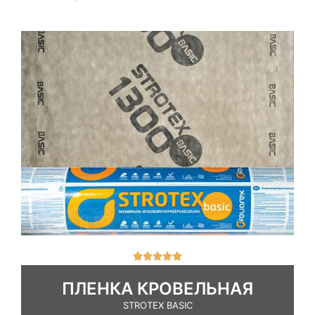
О





ц
е
ПЛЕНКА КРОВЕЛЬНАЯ
н
STROTEX BASIC
к