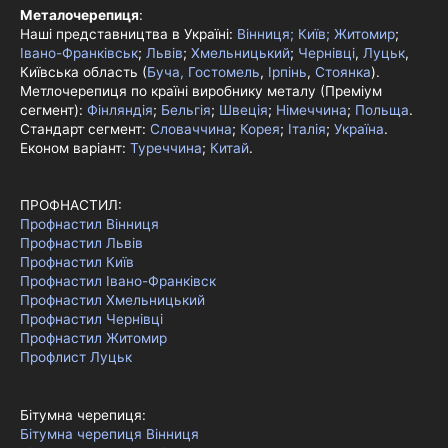
Металочерепиця
:
Наші представництва в Україні:
Вінниця;
Київ;
Житомир
;
Івано-Франківськ
;
Львів
;
Хмельницький
;
Чернівці
,
Луцьк
,
Київська область (
Буча, Гостомель
,
Ірпінь
,
Стоянка
).
Метлочерепиця по країні виробнику металу (Преміум
сегмент):
Фінляндія
;
Бельгія
;
Швеція
;
Німеччина
;
Польща
.
Стандарт сегмент:
Словаччина
;
Корея
;
Італія
;
Україна
.
Економ варіант:
Туреччина
;
Китай
.
ПРОФНАСТИЛ:
Профнастил Вінниця
Профнастил Львів
Профнастил Київ
Профнастил Івано-Франківск
Профнастил Хмельницький
Профнастил Чернівці
Профнастил Житомир
Профлист Луцьк
Бітумна черепиця:
Бітумна черепиця Вінниця