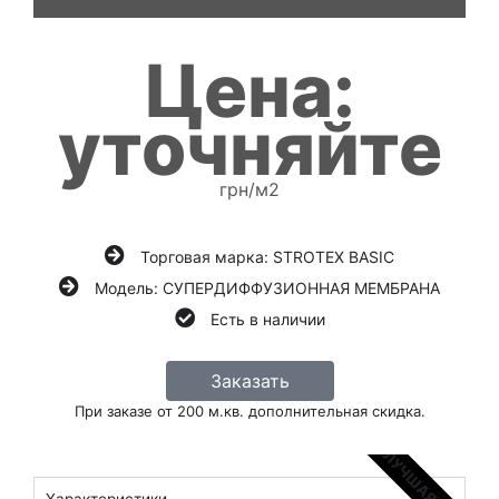
а
5
и
Цена:
з
5
уточняйте
грн/м2
Торговая марка: STROTEX BASIC
Модель: СУПЕРДИФФУЗИОННАЯ МЕМБРАНА
Есть в наличии
Заказать
При заказе от 200 м.кв. дополнительная скидка.
ЛУЧШАЯ ЦЕНА
Характеристики