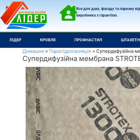
Перейти
Все для даху, фасаду та паркану ві
до
виробника з гарантією.
вмісту
ЛІДЕР
КРОВЛЯ
ПРОФНАСТИЛ
ШТАХЕТН
Домашня
Парогідроізоляція
Супердифузійна ме
Супердифузійна мембрана STROTEX