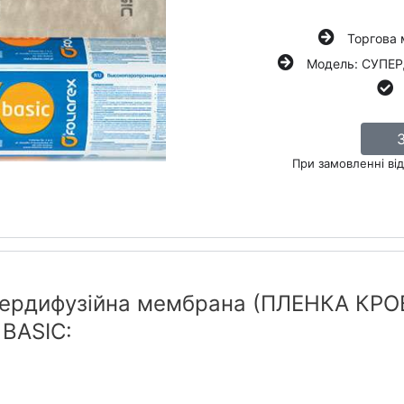
Торгова 
Модель: СУП
При замовленні від
упердифузійна мембрана (ПЛЕНКА КР
BASIC: