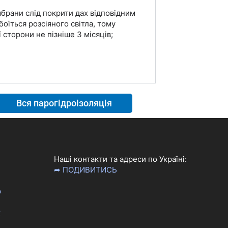
мбрани слід покрити дах відповідним
оїться розсіяного світла, тому
сторони не пізніше 3 місяців;
Вся парогідроізоляція
Наші контакти та адреси по Україні:
➦ ПОДИВИТИСЬ
р
к