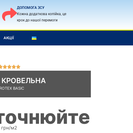
ДОПОМОГА ЗСУ
Кожна додаткова копійка, це
крок до нашої перемоги
АКЦІЇ
О





ц
А КРОВЕЛЬНА
і
н
ROTEX BASIC
к
а
5
уточнюйте
і
з
5
грн/м2