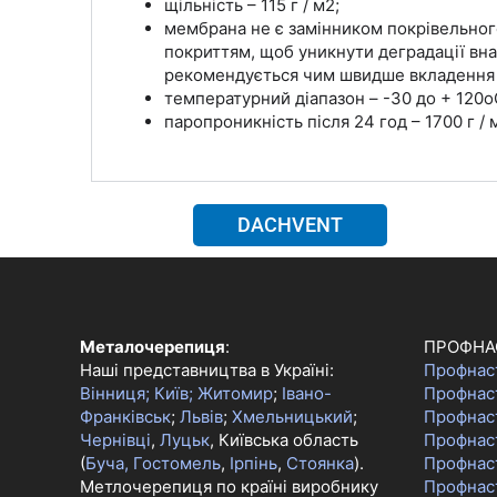
щільність – 115 г / м2;
мембрана не є замінником покрівельного
покриттям, щоб уникнути деградації вна
рекомендується чим швидше вкладення те
температурний діапазон – -30 до + 120о
паропроникність після 24 год – 1700 г / 
DACHVENT
Металочерепиця
:
ПРОФНА
Наші представництва в Україні:
Профнас
Вінниця;
Київ;
Житомир
;
Івано-
Профнас
Франківськ
;
Львів
;
Хмельницький
;
Профнас
Чернівці
,
Луцьк
, Київська область
Профнаст
(
Буча, Гостомель
,
Ірпінь
,
Стоянка
).
Профнас
Метлочерепиця по країні виробнику
Профнас