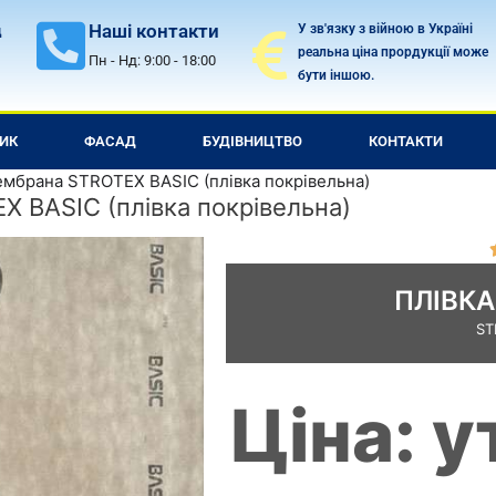
Наші контакти
У зв'язку з війною в Україні
д
реальна ціна прордукції може
Пн - Нд: 9:00 - 18:00
бути іншою.
ИК
ФАСАД
БУДІВНИЦТВО
КОНТАКТИ
мбрана STROTEX BASIC (плівка покрівельна)
 BASIC (плівка покрівельна)
ПЛІВК
ST
Ціна: 