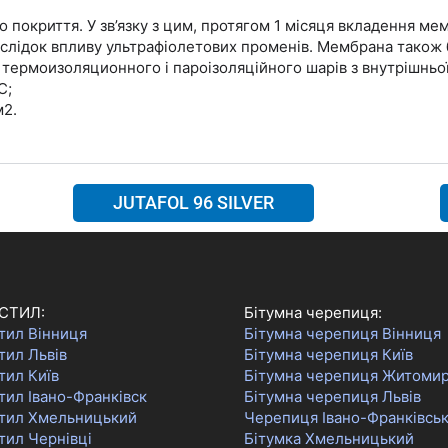
 покриття. У зв’язку з цим, протягом 1 місяця вкладення ме
слідок впливу ультрафіолетових променів. Мембрана також б
рмоизоляционного і пароізоляційного шарів з внутрішньої 
С;
м2.
JUTAFOL 96 SILVER
СТИЛ:
Бітумна черепиця:
тил Вінниця
Бітумна черепиця Вінниця
тил Львів
Бітумна черепиця Київ
тил Київ
Бітумна черепиця Житоми
ил Івано-Франківск
Бітумна черепиця Львів
тил Хмельницький
Черепиця Івано-Франківсь
тил Чернівці
Бітумка Хмельницький