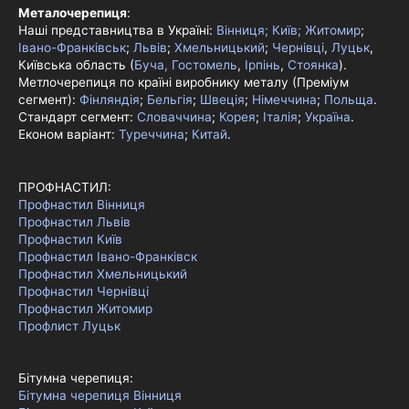
Металочерепиця
:
Наші представництва в Україні:
Вінниця;
Київ;
Житомир
;
Івано-Франківськ
;
Львів
;
Хмельницький
;
Чернівці
,
Луцьк
,
Київська область (
Буча, Гостомель
,
Ірпінь
,
Стоянка
).
Метлочерепиця по країні виробнику металу (Преміум
сегмент):
Фінляндія
;
Бельгія
;
Швеція
;
Німеччина
;
Польща
.
Стандарт сегмент:
Словаччина
;
Корея
;
Італія
;
Україна
.
Економ варіант:
Туреччина
;
Китай
.
ПРОФНАСТИЛ:
Профнастил Вінниця
Профнастил Львів
Профнастил Київ
Профнастил Івано-Франківск
Профнастил Хмельницький
Профнастил Чернівці
Профнастил Житомир
Профлист Луцьк
Бітумна черепиця:
Бітумна черепиця Вінниця