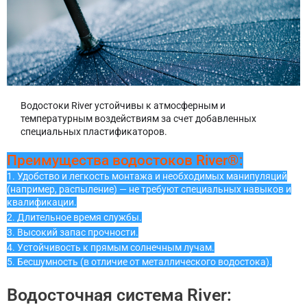
Водостоки River устойчивы к атмосферным и
температурным воздействиям за счет добавленных
специальных пластификаторов.
Преимущества водостоков River®:
1. Удобство и легкость монтажа и необходимых манипуляций
(например, распыление) — не требуют специальных навыков и
квалификации.
2. Длительное время службы.
3. Высокий запас прочности.
4. Устойчивость к прямым солнечным лучам.
5. Бесшумность (в отличие от металлического водостока).
Водосточная система River: