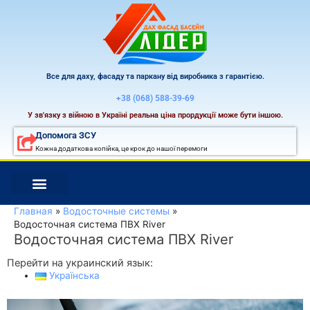
Перейти
к
содержимому
Все для даху, фасаду та паркану від виробника з гарантією.
+38 (068) 588-39-69
У зв'язку з війною в Україні реальна ціна прордукції може бути іншою.
Допомога ЗСУ
Кожна додаткова копійка, це крок до нашої перемоги
Главная
Водосточные системы
Водосточная система ПВХ River
Водосточная система ПВХ River
Перейти на украинский язык:
Українська