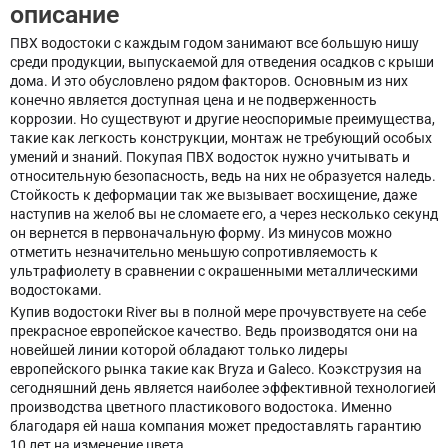
описание
ПВХ водостоки с каждым годом занимают все большую нишу
среди продукции, выпускаемой для отведения осадков с крыши
дома. И это обусловлено рядом факторов. Основным из них
конечно является доступная цена и не подверженность
коррозии. Но существуют и другие неоспоримые преимущества,
такие как легкость конструкции, монтаж не требующий особых
умений и знаний. Покупая ПВХ водосток нужно учитывать и
относительную безопасность, ведь на них не образуется наледь.
Стойкость к деформации так же вызывает восхищение, даже
наступив на желоб вы не сломаете его, а через несколько секунд
он вернется в первоначальную форму. Из минусов можно
отметить незначительно меньшую сопротивляемость к
ультрафиолету в сравнении с окрашенными металлическими
водостоками.
Купив водостоки River вы в полной мере прочувствуете на себе
прекрасное европейское качество. Ведь производятся они на
новейшей линии которой обладают только лидеры
европейского рынка такие как Bryza и Galeco. Коэкструзия на
сегодняшний день является наиболее эффективной технологией
производства цветного пластикового водостока. Именно
благодаря ей наша компания может предоставлять гарантию
10 лет на изменение цвета.